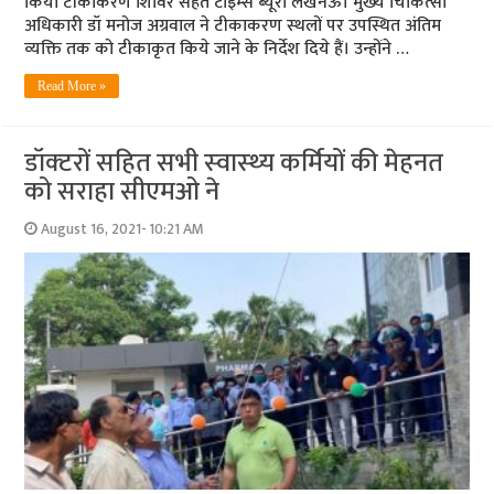
किया टीकाकरण शिविर सेहत टाइम्‍स ब्‍यूरो लखनऊ। मुख्‍य चिकित्‍सा
अधिकारी डॉ मनोज अग्रवाल ने टीकाकरण स्‍थलों पर उपस्थित अंतिम
व्‍यक्ति तक को टीकाकृत किये जाने के निर्देश दिये हैं। उन्‍होंने …
Read More »
डॉक्‍टरों सहित सभी स्‍वास्‍थ्‍य कर्मियों की मेहनत
को सराहा सीएमओ ने
August 16, 2021- 10:21 AM