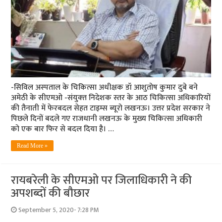
-सिविल अस्‍पताल के चिकित्‍सा अधीक्षक डॉ आशुतोष कुमार दुबे बने
अमेठी के सीएमओ -संयुक्‍त निदेशक स्‍तर के आठ चिकित्‍सा अधिकारियों
की तैनाती में फेरबदल सेहत टाइम्‍स ब्‍यूरो लखनऊ। उत्तर प्रदेश सरकार ने
पिछले दिनों बदले गए राजधानी लखनऊ के मुख्य चिकित्सा अधिकारी
को एक बार फिर से बदल दिया है। …
Read More »
रायबरेली के सीएमओ पर जिलाधिकारी ने की
अपशब्‍दों की बौछार
September 5, 2020- 7:28 PM