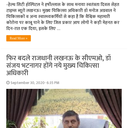
-हेल्‍थ सिटी हॉस्पिटल ने हर्षोल्‍लास के साथ मनाया स्‍वतंत्रता दिवस सेहत
टाइम्‍स ब्‍यूरो लखनऊ। मुख्‍य चिकित्‍सा अधिकारी डॉ मनोज अग्रवाल ने
चिकित्‍सकों व अन्‍य स्‍वास्‍थ्‍यकर्मियों से कहा है कि वैश्विक महामारी
कोरोना पर काबू पाने के लिए जिस प्रकार आप लोगों ने कड़ी मेहनत कर
दिन-रात एक दिया, इसके लिए …
Read More »
फि‍र बदले राजधानी लखनऊ के सीएमओ, डॉ
संजय भटनागर होंगे नये मुख्‍य चिकित्‍सा
अधिकारी
September 30, 2020- 6:35 PM