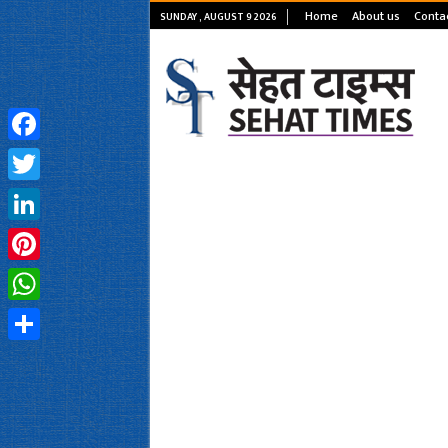
Home
About us
Conta
SUNDAY , AUGUST 9 2026
Facebook
Twitter
LinkedIn
Pinterest
WhatsApp
Share