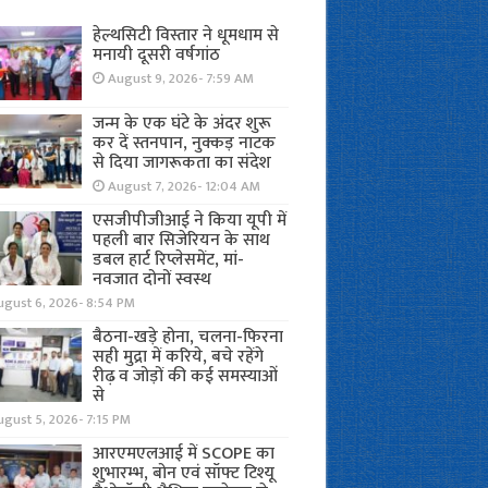
हेल्थसिटी विस्तार ने धूमधाम से
मनायी दूसरी वर्षगांठ
August 9, 2026- 7:59 AM
जन्म के एक घंटे के अंदर शुरू
कर दें स्तनपान, नुक्कड़ नाटक
से दिया जागरूकता का संदेश
August 7, 2026- 12:04 AM
एसजीपीजीआई ने किया यूपी में
पहली बार सिजेरियन के साथ
डबल हार्ट रिप्लेसमेंट, मां-
नवजात दोनों स्वस्थ
ugust 6, 2026- 8:54 PM
बैठना-खड़े होना, चलना-फिरना
सही मुद्रा में करिये, बचे रहेंगे
रीढ़ व जोड़ों की कई समस्याओं
से
gust 5, 2026- 7:15 PM
आरएमएलआई में SCOPE का
शुभारम्भ, बोन एवं सॉफ्ट टिश्यू