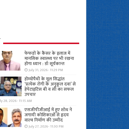
ध
फेफड़ों के कैंसर के इलाज में
मानसिक स्वास्थ्य पर भी रखना
होगा ध्यान : डॉ सूर्यकान्त
July 31, 2026- 11:29 PM
होम्योपैथी के मूल सिद्धांत
‘प्रत्येक रोगी केे अनुकूल दवा’ से
हेपेटाइटिस बी व सी का सफल
उपचार
ly 28, 2026- 11:15 AM
एसजीपीजीआई में हुए शोध ने
जगायी कोशिकाओं से हृदय
वाल्व निर्माण की उम्मीद
July 27, 2026- 11:30 PM