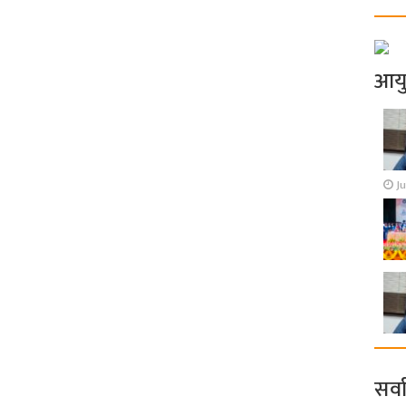
आय
Ju
सर्व