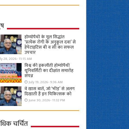
ुष
होम्योपैथी के मूल सिद्धांत
‘प्रत्येक रोगी केे अनुकूल दवा’ से
हेपेटाइटिस बी व सी का सफल
उपचार
ly 28, 2026- 11:15 AM
विश्व की इकलौती होम्योपैथी
यूनिवर्सिटी का दीक्षांत समारोह
संपन्न
July 19, 2026- 9:36 AM
वे खास बातें, जो ‘भीड़’ से अलग
दिखाती हैं इन चिकित्सक को
June 30, 2026- 11:32 PM
ाधिक चर्चित