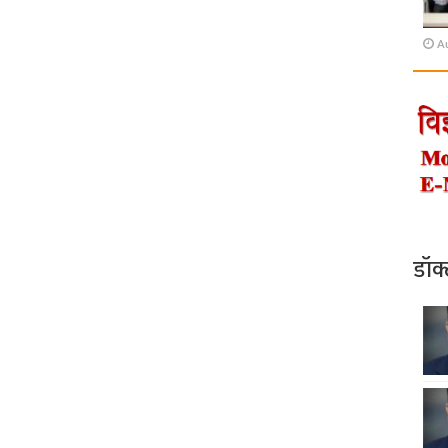
A
डॉक