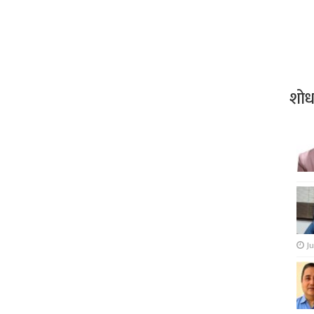
शो
Ju