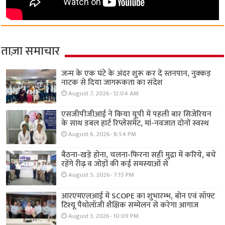
ताज़ा समाचार
जन्म के एक घंटे के अंदर शुरू कर दें स्तनपान, नुक्कड़
नाटक से दिया जागरूकता का संदेश
August 7, 2026- 12:04 AM
एसजीपीजीआई ने किया यूपी में पहली बार सिजेरियन
के साथ डबल हार्ट रिप्लेसमेंट, मां-नवजात दोनों स्वस्थ
August 6, 2026- 8:54 PM
बैठना-खड़े होना, चलना-फिरना सही मुद्रा में करिये, बचे
रहेंगे रीढ़ व जोड़ों की कई समस्याओं से
August 5, 2026- 7:15 PM
आरएमएलआई में SCOPE का शुभारम्भ, बोन एवं सॉफ्ट
टिश्यू पैथोलॉजी शैक्षिक सम्मेलन से करेगा आगाज
August 3, 2026- 10:09 PM