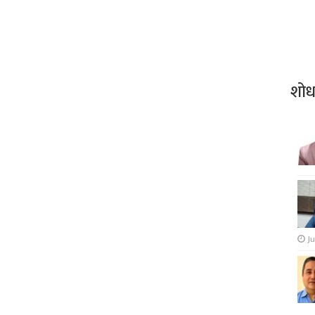
शो
Ju