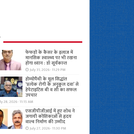
ध
फेफड़ों के कैंसर के इलाज में
मानसिक स्वास्थ्य पर भी रखना
होगा ध्यान : डॉ सूर्यकान्त
July 31, 2026- 11:29 PM
होम्योपैथी के मूल सिद्धांत
‘प्रत्येक रोगी केे अनुकूल दवा’ से
हेपेटाइटिस बी व सी का सफल
उपचार
ly 28, 2026- 11:15 AM
एसजीपीजीआई में हुए शोध ने
जगायी कोशिकाओं से हृदय
वाल्व निर्माण की उम्मीद
July 27, 2026- 11:30 PM