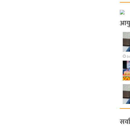
आय
Ju
सर्व