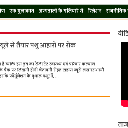
कोण
एक मुलाकात
अस्पतालों के गलियारे से
रिलेशन
राजनीतिक 
वीड
ूले से तैयार पशु आहारों पर रोक
व्‍यक्ति इस ड्रग का रेजिस्‍टेंट स्‍वास्‍थ्‍य एवं परिवार कल्‍याण
के पैक पर लिखनी होगी चेतावनी सेहत टाइम्‍स ब्‍यूरो लखनऊ/नयी
इसके फॉर्मूलेशन के दुधारू पशुओं, …
ताज़