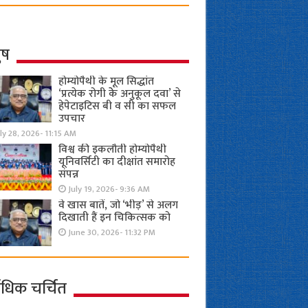
ुष
होम्योपैथी के मूल सिद्धांत
‘प्रत्येक रोगी केे अनुकूल दवा’ से
हेपेटाइटिस बी व सी का सफल
उपचार
ly 28, 2026- 11:15 AM
विश्व की इकलौती होम्योपैथी
यूनिवर्सिटी का दीक्षांत समारोह
संपन्न
July 19, 2026- 9:36 AM
वे खास बातें, जो ‘भीड़’ से अलग
दिखाती हैं इन चिकित्सक को
June 30, 2026- 11:32 PM
ाधिक चर्चित