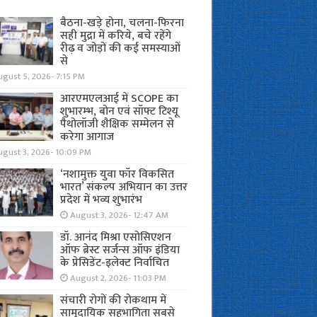
बैठना-खड़े होना, चलना-फिरना
सही मुद्रा में करिये, बचे रहेंगे
रीढ़ व जोड़ों की कई समस्याओं
से
gust 5, 2026- 7:15 PM
आरएमएलआई में SCOPE का
शुभारम्भ, बोन एवं सॉफ्ट टिश्यू
पैथोलॉजी शैक्षिक सम्मेलन से
करेगा आगाज
ugust 3, 2026- 10:09 PM
‘नशामुक्त युवा फॉर विकसित
भारत’ संकल्प अभियान का उत्तर
प्रदेश में भव्य शुभारंभ
August 3, 2026- 12:47 AM
डॉ. आनंद मिश्रा एसोसिएशन
ऑफ ब्रेस्ट सर्जन्स ऑफ इंडिया
के प्रेसिडेंट-इलेक्ट निर्वाचित
August 2, 2026- 11:03 PM
संचारी रोगों की रोकथाम में
सामुदायिक सहभागिता सबसे