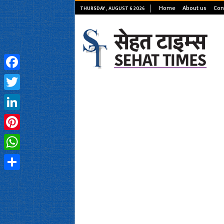
Home
About us
Con
THURSDAY , AUGUST 6 2026
Facebook
Twitter
LinkedIn
Pinterest
WhatsApp
Share