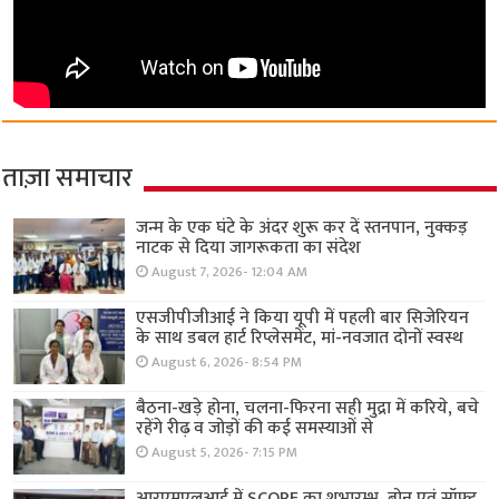
ताज़ा समाचार
जन्म के एक घंटे के अंदर शुरू कर दें स्तनपान, नुक्कड़
नाटक से दिया जागरूकता का संदेश
August 7, 2026- 12:04 AM
एसजीपीजीआई ने किया यूपी में पहली बार सिजेरियन
के साथ डबल हार्ट रिप्लेसमेंट, मां-नवजात दोनों स्वस्थ
August 6, 2026- 8:54 PM
बैठना-खड़े होना, चलना-फिरना सही मुद्रा में करिये, बचे
रहेंगे रीढ़ व जोड़ों की कई समस्याओं से
August 5, 2026- 7:15 PM
आरएमएलआई में SCOPE का शुभारम्भ, बोन एवं सॉफ्ट