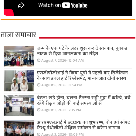
ताज़ा समाचार
जन्म के एक घंटे के अंदर शुरू कर दें स्तनपान, नुक्कड़
नाटक से दिया जागरूकता का संदेश
August 7, 2026- 12:04 AM
एसजीपीजीआई ने किया यूपी में पहली बार सिजेरियन
के साथ डबल हार्ट रिप्लेसमेंट, मां-नवजात दोनों स्वस्थ
August 6, 2026- 8:54 PM
बैठना-खड़े होना, चलना-फिरना सही मुद्रा में करिये, बचे
रहेंगे रीढ़ व जोड़ों की कई समस्याओं से
August 5, 2026- 7:15 PM
आरएमएलआई में SCOPE का शुभारम्भ, बोन एवं सॉफ्ट
टिश्यू पैथोलॉजी शैक्षिक सम्मेलन से करेगा आगाज
August 3, 2026- 10:09 PM