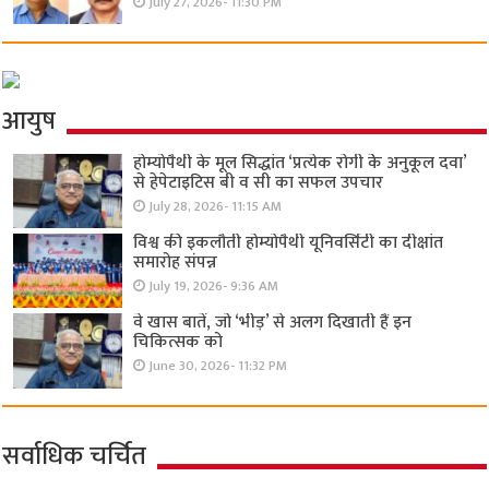
July 27, 2026- 11:30 PM
आयुष
होम्योपैथी के मूल सिद्धांत ‘प्रत्येक रोगी केे अनुकूल दवा’
से हेपेटाइटिस बी व सी का सफल उपचार
July 28, 2026- 11:15 AM
विश्व की इकलौती होम्योपैथी यूनिवर्सिटी का दीक्षांत
समारोह संपन्न
July 19, 2026- 9:36 AM
वे खास बातें, जो ‘भीड़’ से अलग दिखाती हैं इन
चिकित्सक को
June 30, 2026- 11:32 PM
सर्वाधिक चर्चित