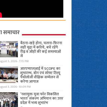
ा समाचार
बैठना-खड़े होना, चलना-फिरना
सही मुद्रा में करिये, बचे रहेंगे
रीढ़ व जोड़ों की कई समस्याओं
से
gust 5, 2026- 7:15 PM
आरएमएलआई में SCOPE का
शुभारम्भ, बोन एवं सॉफ्ट टिश्यू
पैथोलॉजी शैक्षिक सम्मेलन से
करेगा आगाज
ugust 3, 2026- 10:09 PM
‘नशामुक्त युवा फॉर विकसित
भारत’ संकल्प अभियान का उत्तर
प्रदेश में भव्य शुभारंभ