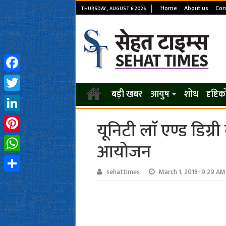
Home
About us
Con
THURSDAY , AUGUST 6 2026
Facebook
बड़ी खबर
आयुष
शोध
दृष्टि
Twitter
LinkedIn
यूनिटी लाॅ एण्ड डिग्री
Pinterest
आयोजन
WhatsApp
sehattimes
March 1, 2018- 9:29 AM
Share