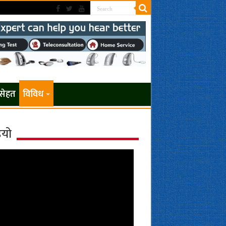
सेहत
विविध
ियो