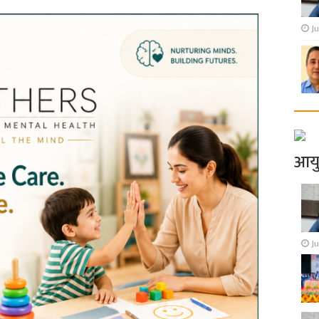
Ju
आय
Ju