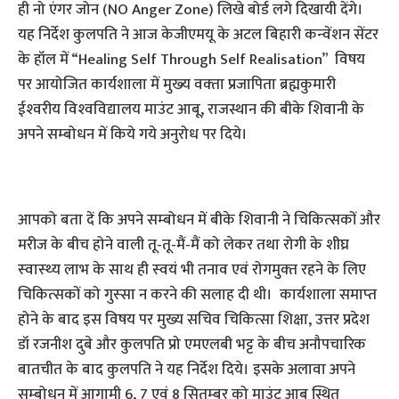
ही नो एंगर जोन (NO Anger Zone) लिखे बोर्ड लगे दिखायी देंगे।
यह निर्देश कुलपति ने आज केजीएमयू के अटल बिहारी कन्‍वेंशन सेंटर
के हॉल में “Healing Self Through Self Realisation” विषय
पर आयोजित कार्यशाला में मुख्‍य वक्‍ता प्रजापिता ब्रह्मकुमारी
ईश्‍वरीय विश्‍वविद्यालय माउंट आबू, राजस्थान की बीके शिवानी के
अपने सम्‍बोधन में किये गये अनुरोध पर दिये।
आपको बता दें कि अपने सम्‍बोधन में बीके शिवानी ने चिकित्‍सकों और
मरीज के बीच होने वाली तू-तू-मैं-मैं को लेकर तथा रोगी के शीघ्र
स्‍वास्‍थ्‍य लाभ के साथ ही स्‍वयं भी तनाव एवं रोगमुक्‍त रहने के‍ लिए
चिकित्‍सकों को गुस्‍सा न करने की सलाह दी थी। कार्यशाला समाप्‍त
होने के बाद इस विषय पर मुख्य सचिव चिकित्सा शिक्षा, उत्तर प्रदेश
डॉ रजनीश दुबे और कुलपति प्रो एमएलबी भट्ट के बीच अनौपचारिक
बातचीत के बाद कुलपति ने यह निर्देश दिये। इसके अलावा अपने
सम्‍बोधन में आगामी 6, 7 एवं 8 सितम्‍बर को माउंट आबू स्थित