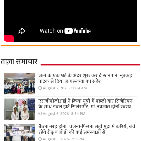
ताज़ा समाचार
जन्म के एक घंटे के अंदर शुरू कर दें स्तनपान, नुक्कड़
नाटक से दिया जागरूकता का संदेश
August 7, 2026- 12:04 AM
एसजीपीजीआई ने किया यूपी में पहली बार सिजेरियन
के साथ डबल हार्ट रिप्लेसमेंट, मां-नवजात दोनों स्वस्थ
August 6, 2026- 8:54 PM
बैठना-खड़े होना, चलना-फिरना सही मुद्रा में करिये, बचे
रहेंगे रीढ़ व जोड़ों की कई समस्याओं से
August 5, 2026- 7:15 PM