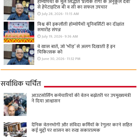
होम्योपैथी के मूल सिद्धांत ‘प्रत्येक रोगी केे अनुकूल दवा’
से हेपेटाइटिस बी व सी का सफल उपचार
July 28, 2026- 11:15 AM
विश्व की इकलौती होम्योपैथी यूनिवर्सिटी का दीक्षांत
समारोह संपन्न
July 19, 2026- 9:36 AM
वे खास बातें, जो ‘भीड़’ से अलग दिखाती हैं इन
चिकित्सक को
June 30, 2026- 11:32 PM
सर्वाधिक चर्चित
आउटसोर्सिंग कर्मचारियों की वेतन बढ़ोतरी पर उपमुख्यमंत्री
ने दिया आश्वासन
दैनिक वेतनभोगी और संविदा कर्मियों के रेगुलर करने सहित
कई मुद्दों पर शासन का रुख सकारात्मक