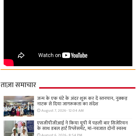
ताज़ा समाचार
जन्म के एक घंटे के अंदर शुरू कर दें स्तनपान, नुक्कड़
नाटक से दिया जागरूकता का संदेश
August 7, 2026- 12:04 AM
एसजीपीजीआई ने किया यूपी में पहली बार सिजेरियन
के साथ डबल हार्ट रिप्लेसमेंट, मां-नवजात दोनों स्वस्थ
August 6, 2026- 8:54 PM