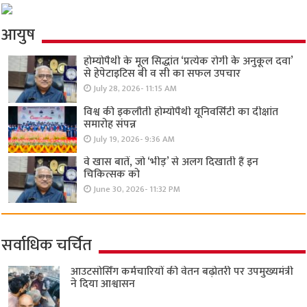
आयुष
होम्योपैथी के मूल सिद्धांत ‘प्रत्येक रोगी केे अनुकूल दवा’
से हेपेटाइटिस बी व सी का सफल उपचार
July 28, 2026- 11:15 AM
विश्व की इकलौती होम्योपैथी यूनिवर्सिटी का दीक्षांत
समारोह संपन्न
July 19, 2026- 9:36 AM
वे खास बातें, जो ‘भीड़’ से अलग दिखाती हैं इन
चिकित्सक को
June 30, 2026- 11:32 PM
सर्वाधिक चर्चित
आउटसोर्सिंग कर्मचारियों की वेतन बढ़ोतरी पर उपमुख्यमंत्री
ने दिया आश्वासन