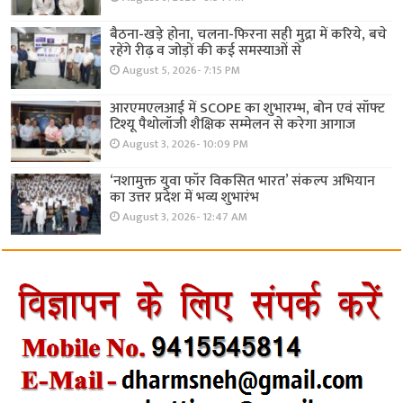
बैठना-खड़े होना, चलना-फिरना सही मुद्रा में करिये, बचे
रहेंगे रीढ़ व जोड़ों की कई समस्याओं से
August 5, 2026- 7:15 PM
आरएमएलआई में SCOPE का शुभारम्भ, बोन एवं सॉफ्ट
टिश्यू पैथोलॉजी शैक्षिक सम्मेलन से करेगा आगाज
August 3, 2026- 10:09 PM
‘नशामुक्त युवा फॉर विकसित भारत’ संकल्प अभियान
का उत्तर प्रदेश में भव्य शुभारंभ
August 3, 2026- 12:47 AM