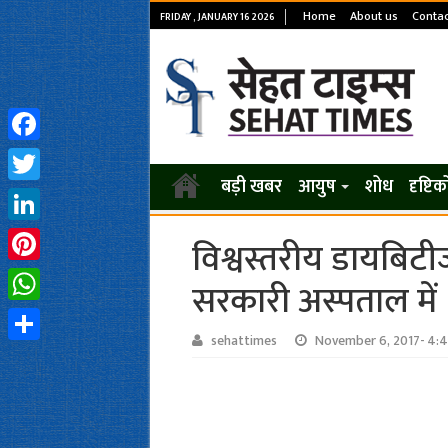
Home
About us
Contac
FRIDAY , JANUARY 16 2026
Facebook
बड़ी खबर
आयुष
शोध
दृष्टि
Twitter
LinkedIn
विश्वस्तरीय डायबिट
Pinterest
सरकारी अस्पताल में
WhatsApp
sehattimes
November 6, 2017- 4:
Share