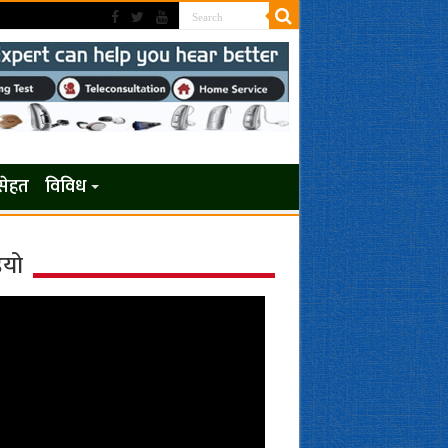
सेहत
विविध
ियो