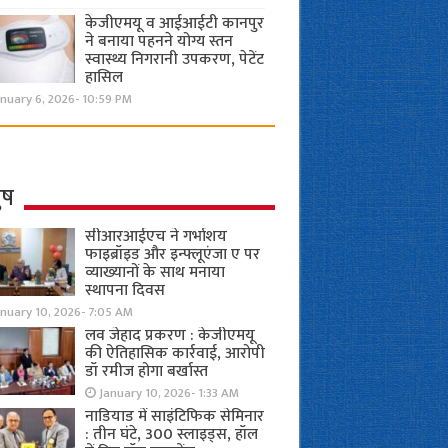
केजीएमयू व आईआईटी कानपुर
ने बनाया पहनने योग्य स्तन
स्वास्थ्य निगरानी उपकरण, पेटेंट
हासिल
nuary 6, 2026- 10:59 PM
ुष
सीआरआईएच ने गर्भाशय
फाइब्रॉइड और इन्फ्लूएंजा ए पर
व्याख्यानों के साथ मनाया
स्थापना दिवस
anuary 10, 2026- 7:05 AM
लव जेहाद प्रकरण : केजीएमयू
की ऐतिहासिक कार्रवाई, आरोपी
डॉ रमीज होगा बर्खास्त
January 10, 2026- 1:33 AM
नाडियाड में साइंटिफिक सेमिनार
: तीन घंटे, 300 स्लाइड्स, हॉल