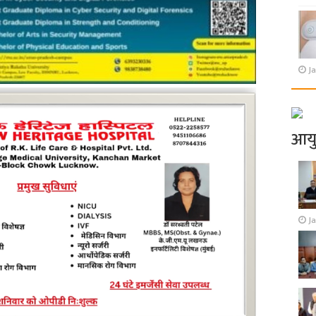
Ja
आय
J