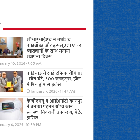
ध
सीआरआईएच ने गर्भाशय
फाइब्रॉइड और इन्फ्लूएंजा ए पर
व्याख्यानों के साथ मनाया
स्थापना दिवस
anuary 10, 2026- 7:05 AM
नाडियाड में साइंटिफिक सेमिनार
: तीन घंटे, 300 स्लाइड्स, हॉल
में पिन ड्रॉप साइलेंस
January 7, 2026- 11:47 AM
केजीएमयू व आईआईटी कानपुर
ने बनाया पहनने योग्य स्तन
स्वास्थ्य निगरानी उपकरण, पेटेंट
हासिल
nuary 6, 2026- 10:59 PM