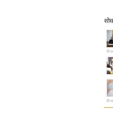
शो
J
Ja