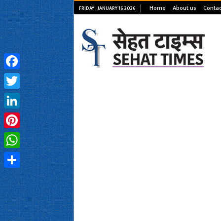
Home
About us
Contac
FRIDAY , JANUARY 16 2026
Facebook
Twitter
LinkedIn
Pinterest
WhatsApp
Share