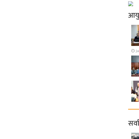
आय
J
सर्व