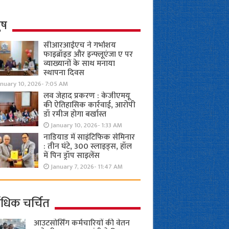
ुष
सीआरआईएच ने गर्भाशय
फाइब्रॉइड और इन्फ्लूएंजा ए पर
व्याख्यानों के साथ मनाया
स्थापना दिवस
anuary 10, 2026- 7:05 AM
लव जेहाद प्रकरण : केजीएमयू
की ऐतिहासिक कार्रवाई, आरोपी
डॉ रमीज होगा बर्खास्त
January 10, 2026- 1:33 AM
नाडियाड में साइंटिफिक सेमिनार
: तीन घंटे, 300 स्लाइड्स, हॉल
में पिन ड्रॉप साइलेंस
January 7, 2026- 11:47 AM
ाधिक चर्चित
आउटसोर्सिंग कर्मचारियों की वेतन