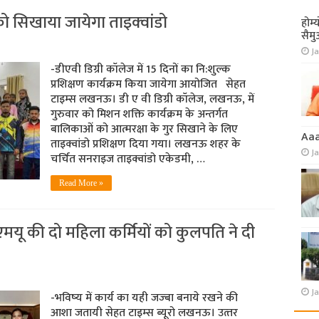
ो सिखाया जायेगा ताइक्‍वांडो
होम्
सैमु
Ja
-डीएवी डिग्री कॉलेज में 15 दिनों का नि:शुल्‍क
प्रशिक्षण कार्यक्रम किया जायेगा आयोजित सेहत
टाइम्‍स लखनऊ। डी ए वी डिग्री कॉलेज, लखनऊ, में
गुरुवार को मिशन शक्ति कार्यक्रम के अन्तर्गत
बालिकाओं को आत्मरक्षा के गुर सिखाने के लिए
Aa
ताइक्वांडो प्रशिक्षण दिया गया। लखनऊ शहर के
J
चर्चित सनराइज ताइक्वांडो एकेडमी, …
Read More »
एमयू की दो महिला कर्मियों को कुलपति ने दी
Ja
-भविष्‍य में कार्य का यही जज्‍बा बनाये रखने की
आशा जतायी सेहत टाइम्‍स ब्‍यूरो लखनऊ। उत्‍तर