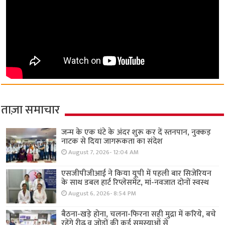
ताज़ा समाचार
जन्म के एक घंटे के अंदर शुरू कर दें स्तनपान, नुक्कड़
नाटक से दिया जागरूकता का संदेश
August 7, 2026- 12:04 AM
एसजीपीजीआई ने किया यूपी में पहली बार सिजेरियन
के साथ डबल हार्ट रिप्लेसमेंट, मां-नवजात दोनों स्वस्थ
August 6, 2026- 8:54 PM
बैठना-खड़े होना, चलना-फिरना सही मुद्रा में करिये, बचे
रहेंगे रीढ़ व जोड़ों की कई समस्याओं से