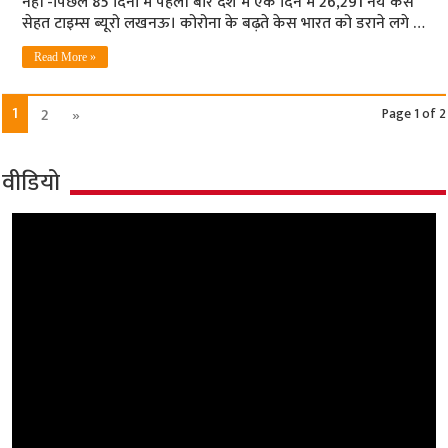
नहीं -पिछले 85 दिनों में पहली बार देश में एक दिन में 26,291 नये केस
सेहत टाइम्‍स ब्‍यूरो लखनऊ। कोरोना के बढ़ते केस भारत को डराने लगे …
Read More »
1
2
»
Page 1 of 2
वीडियो