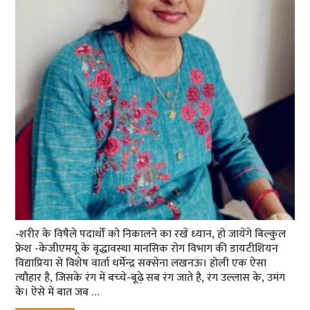
-शरीर के विषैले पदार्थों को निकालने का रखें ध्‍यान, हो जायेंगे बिल्‍कुल
फ्रेश -केजीएमयू के वृद्धावस्‍था मानसिक‍ रोग विभाग की डायटीशियन
विद्याप्रिया से विशेष वार्ता धर्मेन्‍द्र सक्‍सेना लखनऊ। होली एक ऐसा
त्‍यौहार है, जिसके रंग में बच्‍चे-बूढ़े सब रंग जाते है, रंग उल्‍लास के, उमंग
के। ऐसे में बात जब …