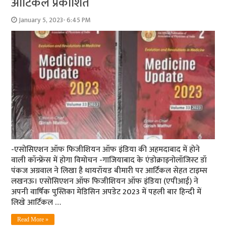
आर्टिकल प्रकाशित
January 5, 2023- 6:45 PM
-एसोसिएशन ऑफ फि‍जीशियन ऑफ इंडिया की अहमदाबाद में होने
वाली कॉन्‍फ्रेंस में होगा विमोचन -गाजियाबाद के एंडोक्राइनोलॉजिस्‍ट डॉ
पंकज अग्रवाल ने लिखा है थायरॉयड बीमारी पर आर्टिकल सेहत टाइम्‍स
लखनऊ। एसोसिएशन ऑफ फि‍जीशियन ऑफ इंडिया (एपीआई) ने
अपनी वार्षिक पुस्तिका मेडिसिन अपडेट 2023 में पहली बार हिन्‍दी में
लिखे आर्टिकल …
Read More »