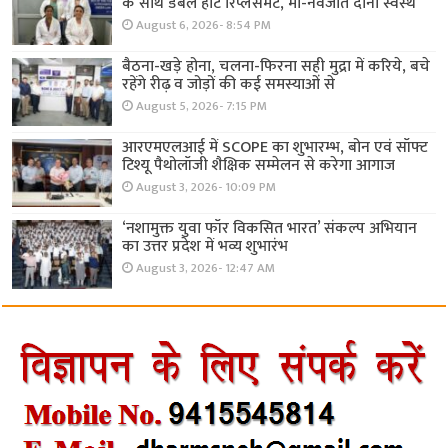
के साथ डबल हार्ट रिप्लेसमेंट, मां-नवजात दोनों स्वस्थ
August 6, 2026- 8:54 PM
बैठना-खड़े होना, चलना-फिरना सही मुद्रा में करिये, बचे
रहेंगे रीढ़ व जोड़ों की कई समस्याओं से
August 5, 2026- 7:15 PM
आरएमएलआई में SCOPE का शुभारम्भ, बोन एवं सॉफ्ट
टिश्यू पैथोलॉजी शैक्षिक सम्मेलन से करेगा आगाज
August 3, 2026- 10:09 PM
‘नशामुक्त युवा फॉर विकसित भारत’ संकल्प अभियान
का उत्तर प्रदेश में भव्य शुभारंभ
August 3, 2026- 12:47 AM