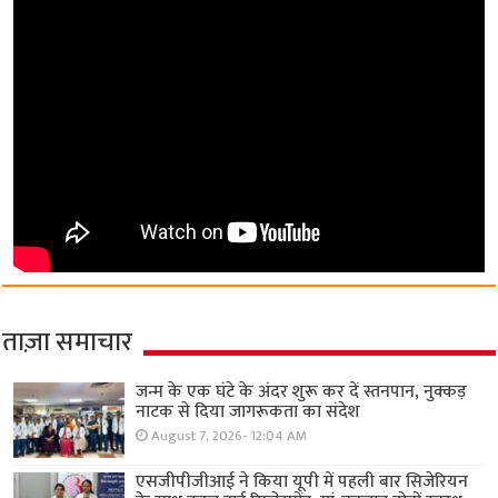
ताज़ा समाचार
जन्म के एक घंटे के अंदर शुरू कर दें स्तनपान, नुक्कड़
नाटक से दिया जागरूकता का संदेश
August 7, 2026- 12:04 AM
एसजीपीजीआई ने किया यूपी में पहली बार सिजेरियन