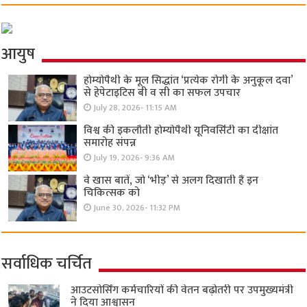
आयुष
होम्योपैथी के मूल सिद्धांत ‘प्रत्येक रोगी केे अनुकूल दवा’
से हेपेटाइटिस बी व सी का सफल उपचार
July 28, 2026- 11:15 AM
विश्व की इकलौती होम्योपैथी यूनिवर्सिटी का दीक्षांत
समारोह संपन्न
July 19, 2026- 9:36 AM
वे खास बातें, जो ‘भीड़’ से अलग दिखाती हैं इन
चिकित्सक को
June 30, 2026- 11:32 PM
सर्वाधिक चर्चित
आउटसोर्सिंग कर्मचारियों की वेतन बढ़ोतरी पर उपमुख्यमंत्री
ने दिया आश्वासन