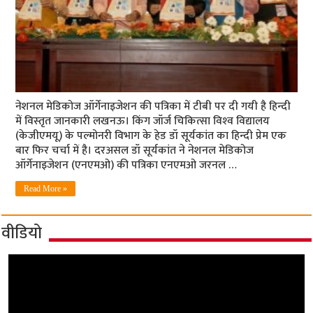
नेशनल मेडिकोज ऑर्गेनाइजेशन की पत्रिका में टीबी पर दी गयी है हिन्‍दी
में विस्‍तृत जानकारी लखनऊ। किंग जॉर्ज चिकित्‍सा विश्‍व विद्यालय
(केजीएमयू) के पल्‍मोनरी विभाग के हेड डॉ सूर्यकांत का हिन्‍दी प्रेम एक
बार फि‍र चर्चा में है। दरअसल डॉ सूर्यकांत ने नेशनल मेडिकोज
ऑर्गेनाइजेशन (एनएमओ) की पत्रिका एनएमओ जरनल …
Read More »
वीडियो