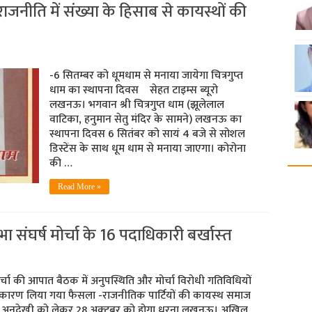
 राजनीति में संख्या के हिसाब से कायस्थों की
-6 सितम्‍बर को धूमधाम से मनाया जायेगा चित्रगुप्‍त
धाम का स्‍थापना दिवस सेहत टाइम्‍स ब्‍यूरो
लखनऊ। भगवान श्री चित्रगुप्त धाम (झूलेलाल
वाटिका, हनुमान सेतु मंदिर के सामने) लखनऊ का
स्थापना दिवस 6 सितंबर को सायं 4 बजे से सोशल
डिस्टेंस के साथ धूम धाम से मनाया जाएगा। कोरोना
की …
Read More »
ंघर्ष मोर्चा के 16 पदाधिकारी बर्खास्‍त
र्चा की आपात बैठक में अनुपस्थिति और मोर्चा विरोधी गतिविधियों
 कारण लिया गया फैसला -राजनीतिक पार्टियों की कायस्‍थ समाज
 अनदेखी को लेकर 28 अक्‍टूबर को होगा धरना लखनऊ। अखिल