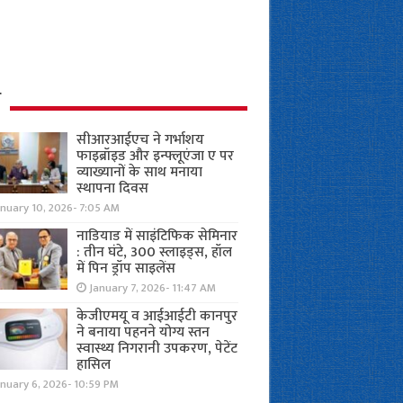
ध
सीआरआईएच ने गर्भाशय
फाइब्रॉइड और इन्फ्लूएंजा ए पर
व्याख्यानों के साथ मनाया
स्थापना दिवस
anuary 10, 2026- 7:05 AM
नाडियाड में साइंटिफिक सेमिनार
: तीन घंटे, 300 स्लाइड्स, हॉल
में पिन ड्रॉप साइलेंस
January 7, 2026- 11:47 AM
केजीएमयू व आईआईटी कानपुर
ने बनाया पहनने योग्य स्तन
स्वास्थ्य निगरानी उपकरण, पेटेंट
हासिल
nuary 6, 2026- 10:59 PM