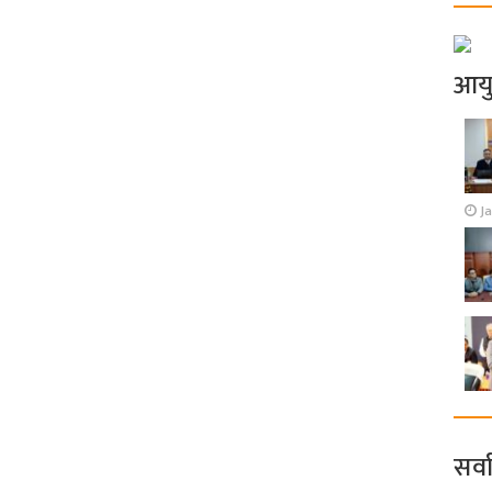
आय
J
सर्व