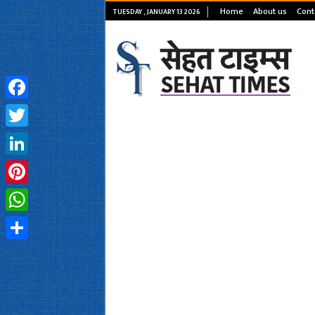
Home
About us
Cont
TUESDAY , JANUARY 13 2026
Facebook
Twitter
LinkedIn
Pinterest
WhatsApp
Share