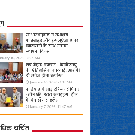
ुष
सीआरआईएच ने गर्भाशय
फाइब्रॉइड और इन्फ्लूएंजा ए पर
व्याख्यानों के साथ मनाया
स्थापना दिवस
anuary 10, 2026- 7:05 AM
लव जेहाद प्रकरण : केजीएमयू
की ऐतिहासिक कार्रवाई, आरोपी
डॉ रमीज होगा बर्खास्त
January 10, 2026- 1:33 AM
नाडियाड में साइंटिफिक सेमिनार
: तीन घंटे, 300 स्लाइड्स, हॉल
में पिन ड्रॉप साइलेंस
January 7, 2026- 11:47 AM
ाधिक चर्चित