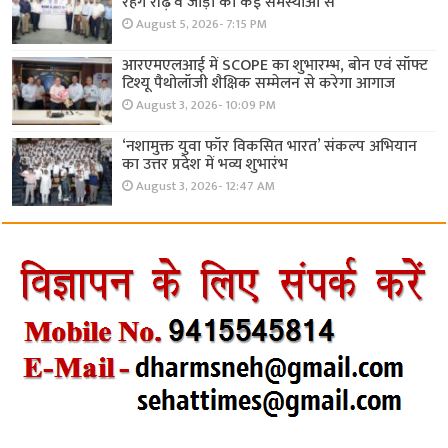
रहेंगे रीढ़ व जोड़ों की कई समस्याओं से
August 5, 2026- 7:15 PM
आरएमएलआई में SCOPE का शुभारम्भ, बोन एवं सॉफ्ट
टिश्यू पैथोलॉजी शैक्षिक सम्मेलन से करेगा आगाज
August 3, 2026- 10:09 PM
‘नशामुक्त युवा फॉर विकसित भारत’ संकल्प अभियान
का उत्तर प्रदेश में भव्य शुभारंभ
August 3, 2026- 12:47 AM