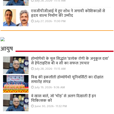
July 28, 2026- 11:15 AM
एसजीपीजीआई में हुए शोध ने जगायी कोशिकाओं से
हृदय वाल्व निर्माण की उम्मीद
July 27, 2026- 11:30 PM
आयुष
होम्योपैथी के मूल सिद्धांत ‘प्रत्येक रोगी केे अनुकूल दवा’
से हेपेटाइटिस बी व सी का सफल उपचार
July 28, 2026- 11:15 AM
विश्व की इकलौती होम्योपैथी यूनिवर्सिटी का दीक्षांत
समारोह संपन्न
July 19, 2026- 9:36 AM
वे खास बातें, जो ‘भीड़’ से अलग दिखाती हैं इन
चिकित्सक को
June 30, 2026- 11:32 PM