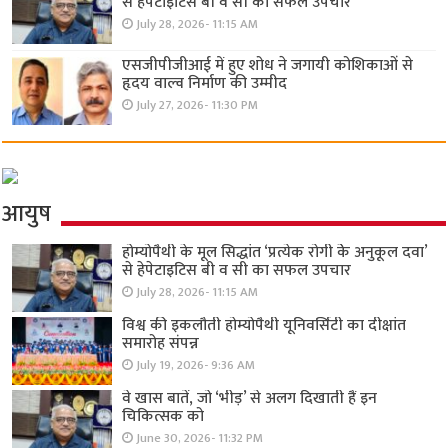
से हेपेटाइटिस बी व सी का सफल उपचार
July 28, 2026- 11:15 AM
एसजीपीजीआई में हुए शोध ने जगायी कोशिकाओं से
हृदय वाल्व निर्माण की उम्मीद
July 27, 2026- 11:30 PM
आयुष
होम्योपैथी के मूल सिद्धांत ‘प्रत्येक रोगी केे अनुकूल दवा’
से हेपेटाइटिस बी व सी का सफल उपचार
July 28, 2026- 11:15 AM
विश्व की इकलौती होम्योपैथी यूनिवर्सिटी का दीक्षांत
समारोह संपन्न
July 19, 2026- 9:36 AM
वे खास बातें, जो ‘भीड़’ से अलग दिखाती हैं इन
चिकित्सक को
June 30, 2026- 11:32 PM