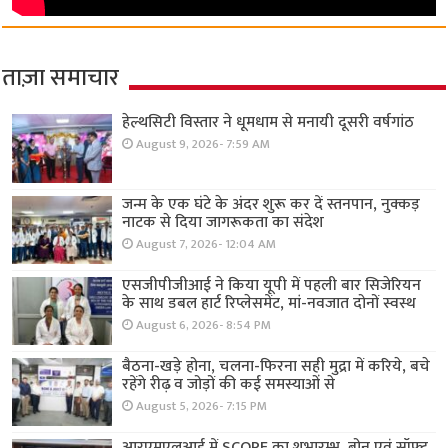
ताज़ा समाचार
हेल्थसिटी विस्तार ने धूमधाम से मनायी दूसरी वर्षगांठ
August 9, 2026- 7:59 AM
जन्म के एक घंटे के अंदर शुरू कर दें स्तनपान, नुक्कड़
नाटक से दिया जागरूकता का संदेश
August 7, 2026- 12:04 AM
एसजीपीजीआई ने किया यूपी में पहली बार सिजेरियन
के साथ डबल हार्ट रिप्लेसमेंट, मां-नवजात दोनों स्वस्थ
August 6, 2026- 8:54 PM
बैठना-खड़े होना, चलना-फिरना सही मुद्रा में करिये, बचे
रहेंगे रीढ़ व जोड़ों की कई समस्याओं से
August 5, 2026- 7:15 PM
आरएमएलआई में SCOPE का शुभारम्भ, बोन एवं सॉफ्ट