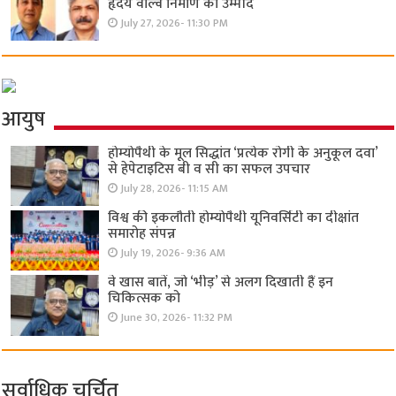
हृदय वाल्व निर्माण की उम्मीद
July 27, 2026- 11:30 PM
आयुष
होम्योपैथी के मूल सिद्धांत ‘प्रत्येक रोगी केे अनुकूल दवा’
से हेपेटाइटिस बी व सी का सफल उपचार
July 28, 2026- 11:15 AM
विश्व की इकलौती होम्योपैथी यूनिवर्सिटी का दीक्षांत
समारोह संपन्न
July 19, 2026- 9:36 AM
वे खास बातें, जो ‘भीड़’ से अलग दिखाती हैं इन
चिकित्सक को
June 30, 2026- 11:32 PM
सर्वाधिक चर्चित