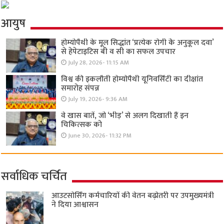
आयुष
होम्योपैथी के मूल सिद्धांत ‘प्रत्येक रोगी केे अनुकूल दवा’
से हेपेटाइटिस बी व सी का सफल उपचार
July 28, 2026- 11:15 AM
विश्व की इकलौती होम्योपैथी यूनिवर्सिटी का दीक्षांत
समारोह संपन्न
July 19, 2026- 9:36 AM
वे खास बातें, जो ‘भीड़’ से अलग दिखाती हैं इन
चिकित्सक को
June 30, 2026- 11:32 PM
सर्वाधिक चर्चित
आउटसोर्सिंग कर्मचारियों की वेतन बढ़ोतरी पर उपमुख्यमंत्री
ने दिया आश्वासन