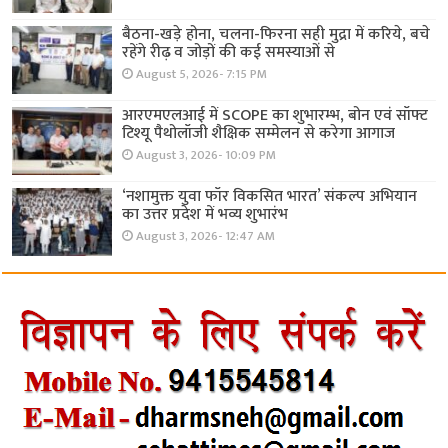
बैठना-खड़े होना, चलना-फिरना सही मुद्रा में करिये, बचे
रहेंगे रीढ़ व जोड़ों की कई समस्याओं से
August 5, 2026- 7:15 PM
आरएमएलआई में SCOPE का शुभारम्भ, बोन एवं सॉफ्ट
टिश्यू पैथोलॉजी शैक्षिक सम्मेलन से करेगा आगाज
August 3, 2026- 10:09 PM
‘नशामुक्त युवा फॉर विकसित भारत’ संकल्प अभियान
का उत्तर प्रदेश में भव्य शुभारंभ
August 3, 2026- 12:47 AM