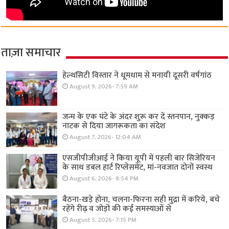
ताज़ा समाचार
हेल्थसिटी विस्तार ने धूमधाम से मनायी दूसरी वर्षगांठ
August 9, 2026- 7:59 AM
जन्म के एक घंटे के अंदर शुरू कर दें स्तनपान, नुक्कड़
नाटक से दिया जागरूकता का संदेश
August 7, 2026- 12:04 AM
एसजीपीजीआई ने किया यूपी में पहली बार सिजेरियन
के साथ डबल हार्ट रिप्लेसमेंट, मां-नवजात दोनों स्वस्थ
August 6, 2026- 8:54 PM
बैठना-खड़े होना, चलना-फिरना सही मुद्रा में करिये, बचे
रहेंगे रीढ़ व जोड़ों की कई समस्याओं से
August 5, 2026- 7:15 PM