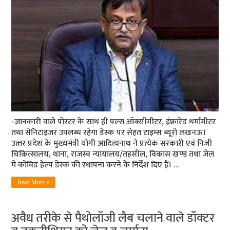
-जानकारी वाले पोस्‍टर के साथ ही पल्स ऑक्सीमीटर, इंफ्रारेड थर्मामीटर
तथा सेनिटाइजर उपलब्‍ध रहेगा डेस्‍क पर सेहत टाइम्‍स ब्‍यूरो लखनऊ।
उत्‍तर प्रदेश के मुख्यमंत्री योगी आदित्यनाथ ने प्रत्येक सरकारी एवं निजी
चिकित्सालय, थाना, राजस्व न्यायालय/तहसील, विकास खण्ड तथा जेल
में कोविड हेल्प डेस्क की स्थापना करने के निर्देश दिए हैं। …
Read More »
अवैध तरीके से पैथोलॉजी लैब चलाने वाले डॉक्‍टर