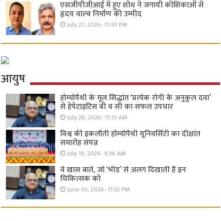
एसजीपीजीआई में हुए शोध ने जगायी कोशिकाओं से
हृदय वाल्व निर्माण की उम्मीद
July 27, 2026- 11:30 PM
आयुष
होम्योपैथी के मूल सिद्धांत ‘प्रत्येक रोगी केे अनुकूल दवा’
से हेपेटाइटिस बी व सी का सफल उपचार
July 28, 2026- 11:15 AM
विश्व की इकलौती होम्योपैथी यूनिवर्सिटी का दीक्षांत
समारोह संपन्न
July 19, 2026- 9:36 AM
वे खास बातें, जो ‘भीड़’ से अलग दिखाती हैं इन
चिकित्सक को
June 30, 2026- 11:32 PM