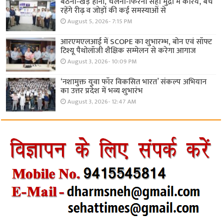
बैठना-खड़े होना, चलना-फिरना सही मुद्रा में करिये, बचे
रहेंगे रीढ़ व जोड़ों की कई समस्याओं से
August 5, 2026- 7:15 PM
आरएमएलआई में SCOPE का शुभारम्भ, बोन एवं सॉफ्ट
टिश्यू पैथोलॉजी शैक्षिक सम्मेलन से करेगा आगाज
August 3, 2026- 10:09 PM
‘नशामुक्त युवा फॉर विकसित भारत’ संकल्प अभियान
का उत्तर प्रदेश में भव्य शुभारंभ
August 3, 2026- 12:47 AM