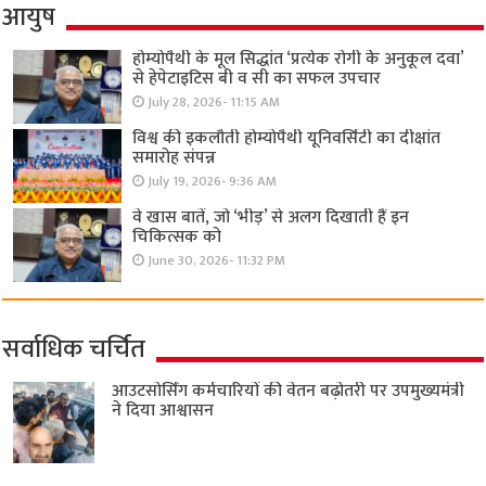
आयुष
होम्योपैथी के मूल सिद्धांत ‘प्रत्येक रोगी केे अनुकूल दवा’
से हेपेटाइटिस बी व सी का सफल उपचार
July 28, 2026- 11:15 AM
विश्व की इकलौती होम्योपैथी यूनिवर्सिटी का दीक्षांत
समारोह संपन्न
July 19, 2026- 9:36 AM
वे खास बातें, जो ‘भीड़’ से अलग दिखाती हैं इन
चिकित्सक को
June 30, 2026- 11:32 PM
सर्वाधिक चर्चित
आउटसोर्सिंग कर्मचारियों की वेतन बढ़ोतरी पर उपमुख्यमंत्री
ने दिया आश्वासन