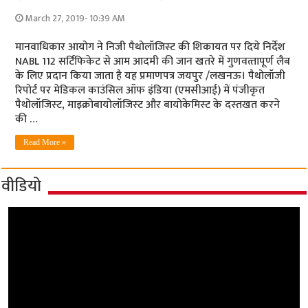
March 27, 2019- 10:39 AM
मानवाधिकार आयोग ने निजी पैथोलॉजिस्‍ट की शिकायत पर दिये निर्देश
NABL 112 सर्टिफि‍केट से आम आदमी की जान खतरे में गुणवत्‍तापूर्ण लैब
के लिए प्रदान किया जाता है यह प्रमाणपत्र जयपुर /लखनऊ। पैथोलॉजी
रिपोर्ट पर मेडिकल काउंसिल ऑफ इंडिया (एमसीआई) में पंजीकृत
पैथोलॉजिस्‍ट, माइक्रोबायोलॉजिस्‍ट और बायोकेमिस्‍ट के दस्‍तखत करने
की …
Read More »
वीडियो