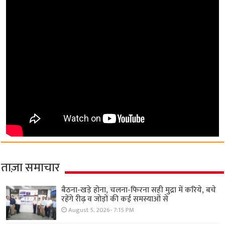
ताज़ा समाचार
बैठना-खड़े होना, चलना-फिरना सही मुद्रा में करिये, बचे
रहेंगे रीढ़ व जोड़ों की कई समस्याओं से
August 5, 2026- 7:15 PM