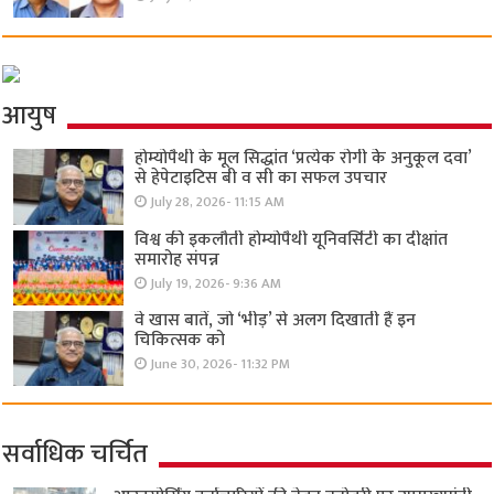
आयुष
होम्योपैथी के मूल सिद्धांत ‘प्रत्येक रोगी केे अनुकूल दवा’
से हेपेटाइटिस बी व सी का सफल उपचार
July 28, 2026- 11:15 AM
विश्व की इकलौती होम्योपैथी यूनिवर्सिटी का दीक्षांत
समारोह संपन्न
July 19, 2026- 9:36 AM
वे खास बातें, जो ‘भीड़’ से अलग दिखाती हैं इन
चिकित्सक को
June 30, 2026- 11:32 PM
सर्वाधिक चर्चित