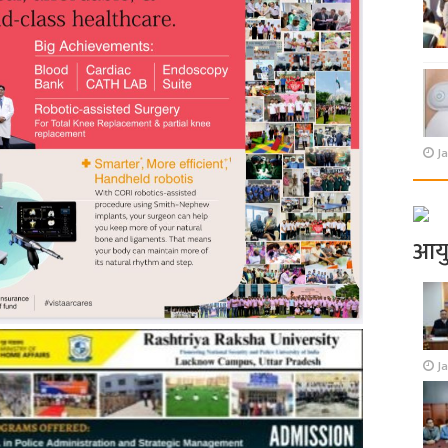
Ja
आय
J