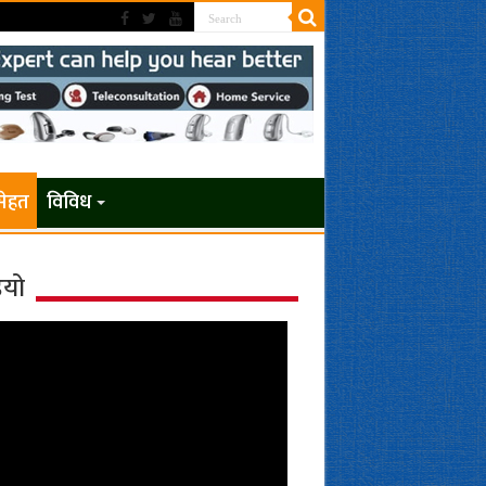
सेहत
विविध
ियो