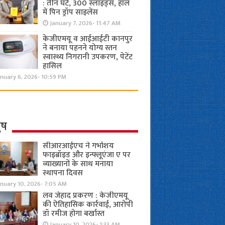
: तीन घंटे, 300 स्लाइड्स, हॉल
में पिन ड्रॉप साइलेंस
January 7, 2026- 11:47 AM
केजीएमयू व आईआईटी कानपुर
ने बनाया पहनने योग्य स्तन
स्वास्थ्य निगरानी उपकरण, पेटेंट
हासिल
nuary 6, 2026- 10:59 PM
ुष
सीआरआईएच ने गर्भाशय
फाइब्रॉइड और इन्फ्लूएंजा ए पर
व्याख्यानों के साथ मनाया
स्थापना दिवस
anuary 10, 2026- 7:05 AM
लव जेहाद प्रकरण : केजीएमयू
की ऐतिहासिक कार्रवाई, आरोपी
डॉ रमीज होगा बर्खास्त
January 10, 2026- 1:33 AM