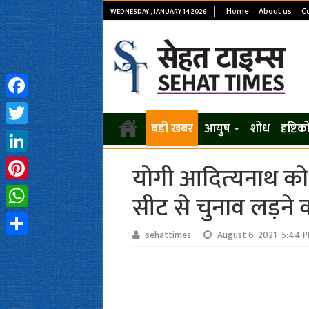
Home
About us
C
WEDNESDAY , JANUARY 14 2026
Facebook
बड़ी खबर
आयुष
शोध
दृष्टि
Twitter
LinkedIn
योगी आदित्‍यनाथ क
Pinterest
सीट से चुनाव लड़ने क
WhatsApp
sehattimes
August 6, 2021- 5:44 
Share