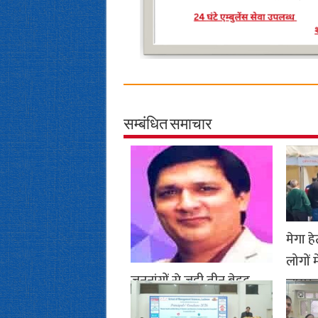
सम्बंधित समाचार
मेगा हे
लोगों 
जननांगों से जुड़ी तीन बेहद
जागरू
दुर्लभ जन्मजात समस्याओं से
Janua