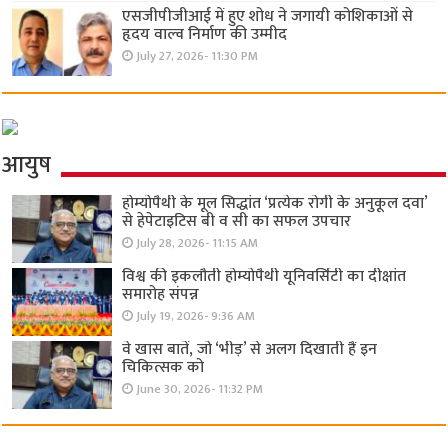
एसजीपीजीआई में हुए शोध ने जगायी कोशिकाओं से
हृदय वाल्व निर्माण की उम्मीद
July 27, 2026- 11:30 PM
आयुष
होम्योपैथी के मूल सिद्धांत ‘प्रत्येक रोगी केे अनुकूल दवा’
से हेपेटाइटिस बी व सी का सफल उपचार
July 28, 2026- 11:15 AM
विश्व की इकलौती होम्योपैथी यूनिवर्सिटी का दीक्षांत
समारोह संपन्न
July 19, 2026- 9:36 AM
वे खास बातें, जो ‘भीड़’ से अलग दिखाती हैं इन
चिकित्सक को
June 30, 2026- 11:32 PM