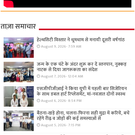
ताज़ा समाचार
हेल्थसिटी विस्तार ने धूमधाम से मनायी दूसरी वर्षगांठ
August 9, 2026- 7:59 AM
जन्म के एक घंटे के अंदर शुरू कर दें स्तनपान, नुक्कड़
नाटक से दिया जागरूकता का संदेश
August 7, 2026- 12:04 AM
एसजीपीजीआई ने किया यूपी में पहली बार सिजेरियन
के साथ डबल हार्ट रिप्लेसमेंट, मां-नवजात दोनों स्वस्थ
August 6, 2026- 8:54 PM
बैठना-खड़े होना, चलना-फिरना सही मुद्रा में करिये, बचे
रहेंगे रीढ़ व जोड़ों की कई समस्याओं से
August 5, 2026- 7:15 PM