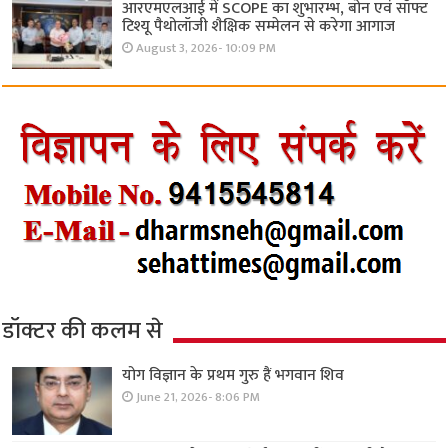
आरएमएलआई में SCOPE का शुभारम्भ, बोन एवं सॉफ्ट
टिश्यू पैथोलॉजी शैक्षिक सम्मेलन से करेगा आगाज
August 3, 2026- 10:09 PM
डॉक्टर की कलम से
योग विज्ञान के प्रथम गुरु हैं भगवान शिव
June 21, 2026- 8:06 PM