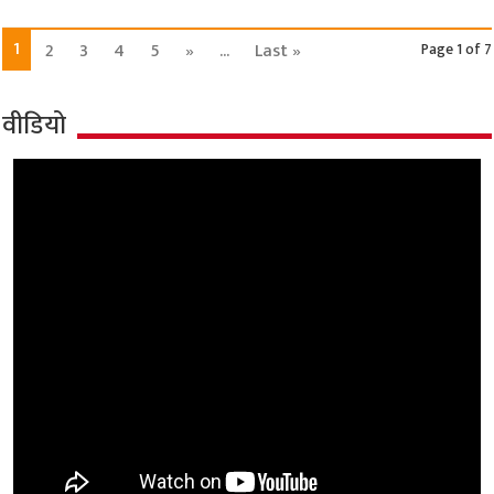
1
2
3
4
5
»
...
Last »
Page 1 of 7
वीडियो