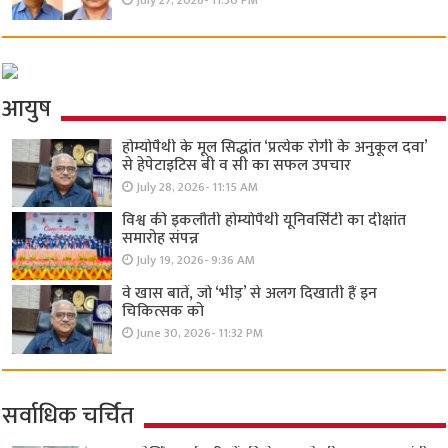
July 27, 2026- 11:30 PM
आयुष
होम्योपैथी के मूल सिद्धांत ‘प्रत्येक रोगी केे अनुकूल दवा’
से हेपेटाइटिस बी व सी का सफल उपचार
July 28, 2026- 11:15 AM
विश्व की इकलौती होम्योपैथी यूनिवर्सिटी का दीक्षांत
समारोह संपन्न
July 19, 2026- 9:36 AM
वे खास बातें, जो ‘भीड़’ से अलग दिखाती हैं इन
चिकित्सक को
June 30, 2026- 11:32 PM
सर्वाधिक चर्चित