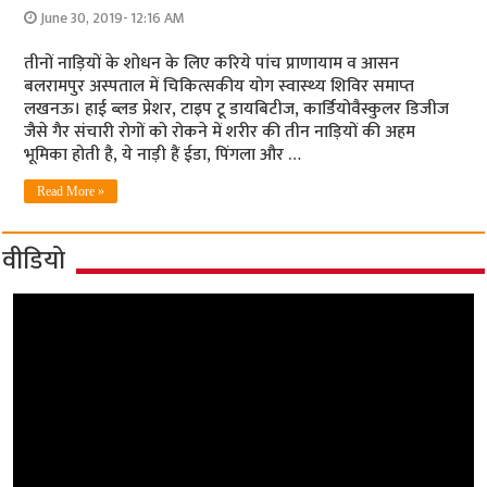
June 30, 2019- 12:16 AM
तीनों नाड़ियों के शोधन के लिए करिये पांच प्राणायाम व आसन
बलरामपुर अस्‍पताल में चिकित्‍सकीय योग स्‍वास्‍थ्‍य शिविर समाप्‍त
लखनऊ। हाई ब्लड प्रेशर, टाइप टू डायबिटीज, कार्डियोवैस्कुलर डिजीज
जैसे गैर संचारी रोगों को रोकने में शरीर की तीन नाड़ियों की अहम
भूमिका होती है, ये नाड़ी हैं ईडा, पिंगला और …
Read More »
वीडियो