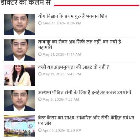
डॉक्टर की कलम से
योग विज्ञान के प्रथम गुरु हैं भगवान शिव
June 21, 2026- 8:06 PM
तम्बाकू का सेवन अब सिर्फ लत नहीं, बन गयी है
महामारी
May 31, 2026- 11:17 AM
कहीं यह आत्ममुग्धता की आहट तो नहीं ?
May 19, 2026- 5:49 PM
अस्थमा पीड़ित रोगी के लिए है इनहेलर सबसे उपयोगी
May 5, 2026- 4:33 AM
ब्रेस्ट कैंसर का साक्ष्य-आधारित और रोगी-केंद्रित प्रबंधन
पर जोर
April 5, 2026- 12:20 AM