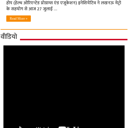
होप (हेल्‍थ ओरिएन्‍टेड प्रोग्राम्‍स एंड एजूकेशन) इनेशियेटिव ने लखनऊ मेट्रो
के सहयोग से आज 27 जुलाई …
Read More »
वीडियो