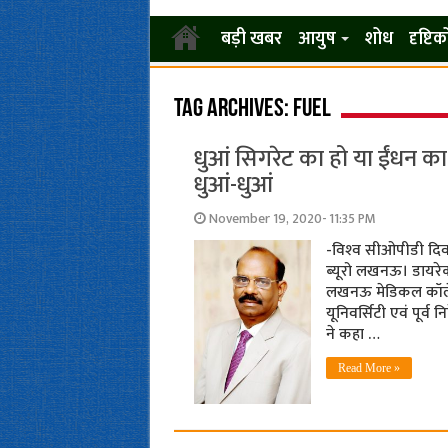
बड़ी खबर
आयुष
शोध
दृष्टि
Tag Archives:
fuel
धुआं सिगरेट का हो या ईंधन का,
धुआं-धुआं
November 19, 2020- 11:35 PM
-विश्‍व सीओपीडी दिवस 
ब्‍यूरो लखनऊ। डायरे
लखनऊ मेडिकल कॉलेज, 
यूनिवर्सिटी एवं पूर्व न
ने कहा …
Read More »