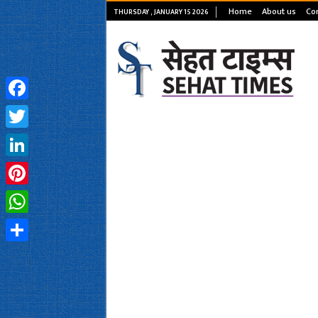
Home
About us
Con
THURSDAY , JANUARY 15 2026
Facebook
Twitter
LinkedIn
Pinterest
WhatsApp
Share