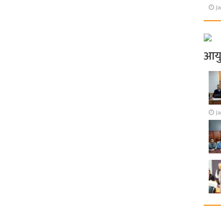
Ja
आय
J