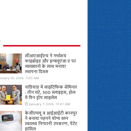
ध
सीआरआईएच ने गर्भाशय
फाइब्रॉइड और इन्फ्लूएंजा ए पर
व्याख्यानों के साथ मनाया
स्थापना दिवस
anuary 10, 2026- 7:05 AM
नाडियाड में साइंटिफिक सेमिनार
: तीन घंटे, 300 स्लाइड्स, हॉल
में पिन ड्रॉप साइलेंस
January 7, 2026- 11:47 AM
केजीएमयू व आईआईटी कानपुर
ने बनाया पहनने योग्य स्तन
स्वास्थ्य निगरानी उपकरण, पेटेंट
हासिल