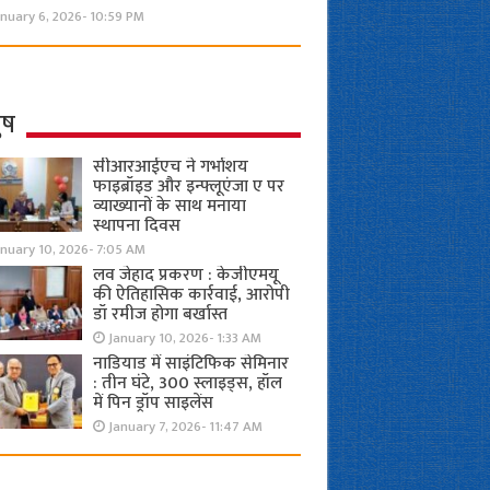
nuary 6, 2026- 10:59 PM
ुष
सीआरआईएच ने गर्भाशय
फाइब्रॉइड और इन्फ्लूएंजा ए पर
व्याख्यानों के साथ मनाया
स्थापना दिवस
anuary 10, 2026- 7:05 AM
लव जेहाद प्रकरण : केजीएमयू
की ऐतिहासिक कार्रवाई, आरोपी
डॉ रमीज होगा बर्खास्त
January 10, 2026- 1:33 AM
नाडियाड में साइंटिफिक सेमिनार
: तीन घंटे, 300 स्लाइड्स, हॉल
में पिन ड्रॉप साइलेंस
January 7, 2026- 11:47 AM