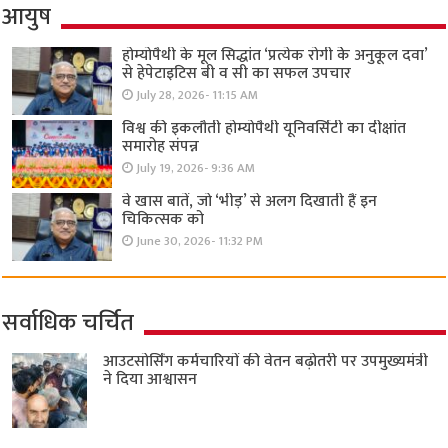
आयुष
होम्योपैथी के मूल सिद्धांत ‘प्रत्येक रोगी केे अनुकूल दवा’
से हेपेटाइटिस बी व सी का सफल उपचार
July 28, 2026- 11:15 AM
विश्व की इकलौती होम्योपैथी यूनिवर्सिटी का दीक्षांत
समारोह संपन्न
July 19, 2026- 9:36 AM
वे खास बातें, जो ‘भीड़’ से अलग दिखाती हैं इन
चिकित्सक को
June 30, 2026- 11:32 PM
सर्वाधिक चर्चित
आउटसोर्सिंग कर्मचारियों की वेतन बढ़ोतरी पर उपमुख्यमंत्री
ने दिया आश्वासन