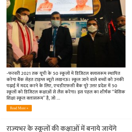
-फरवरी 2021 तक यूपी के 50 स्‍कूलों में डिजि‍टल क्‍लासरूम स्‍थापित
करेगा बैंक सेहत टाइम्‍स ब्‍यूरो लखनऊ। स्कूल जाने वाले बच्चों को उनकी
पढ़ाई में मदद करने के लिए, एचडीएफ़सी बैंक पूरे उत्तर प्रदेश में 50
स्कूलों को डिजिटल कक्षाओं से लैस करेगा। इस पहल का शीर्षक “बेसिक
शिक्षा स्कूल क्लासरूम” है, जो …
Read More »
राज्‍यभर के स्‍कूलों की कक्षाओं में बनाये जायेंगे