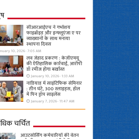
ुष
सीआरआईएच ने गर्भाशय
फाइब्रॉइड और इन्फ्लूएंजा ए पर
व्याख्यानों के साथ मनाया
स्थापना दिवस
anuary 10, 2026- 7:05 AM
लव जेहाद प्रकरण : केजीएमयू
की ऐतिहासिक कार्रवाई, आरोपी
डॉ रमीज होगा बर्खास्त
January 10, 2026- 1:33 AM
नाडियाड में साइंटिफिक सेमिनार
: तीन घंटे, 300 स्लाइड्स, हॉल
में पिन ड्रॉप साइलेंस
January 7, 2026- 11:47 AM
ाधिक चर्चित
आउटसोर्सिंग कर्मचारियों की वेतन