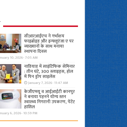
ध
सीआरआईएच ने गर्भाशय
फाइब्रॉइड और इन्फ्लूएंजा ए पर
व्याख्यानों के साथ मनाया
स्थापना दिवस
anuary 10, 2026- 7:05 AM
नाडियाड में साइंटिफिक सेमिनार
: तीन घंटे, 300 स्लाइड्स, हॉल
में पिन ड्रॉप साइलेंस
January 7, 2026- 11:47 AM
केजीएमयू व आईआईटी कानपुर
ने बनाया पहनने योग्य स्तन
स्वास्थ्य निगरानी उपकरण, पेटेंट
हासिल
nuary 6, 2026- 10:59 PM