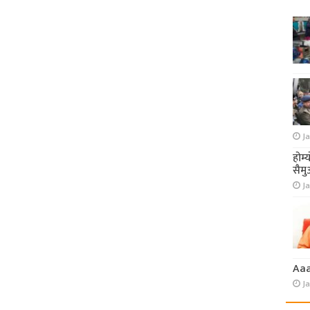
Ja
होम्
सैमु
Ja
Aa
J