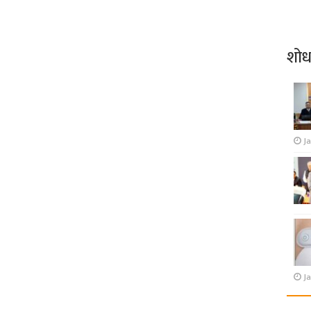
शो
J
Ja