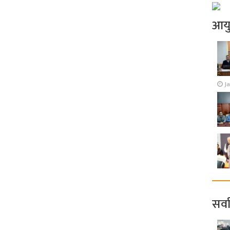
आय
J
सर्व