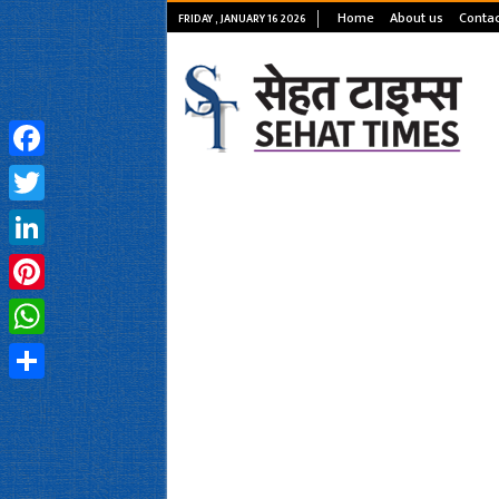
Home
About us
Contac
FRIDAY , JANUARY 16 2026
Facebook
Twitter
LinkedIn
Pinterest
WhatsApp
Share