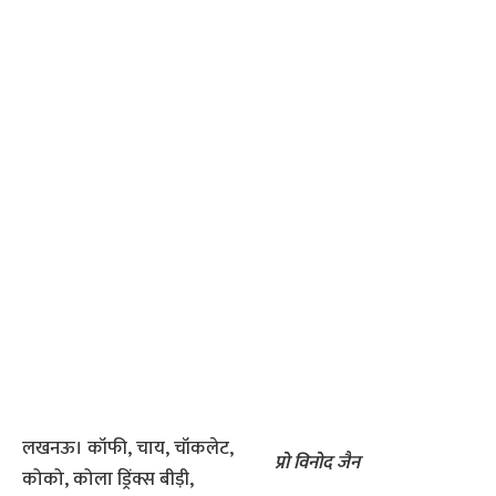
लखनऊ। कॉफी, चाय, चॉकलेट,
प्रो विनोद जैन
कोको, कोला ड्रिंक्स बीड़ी,