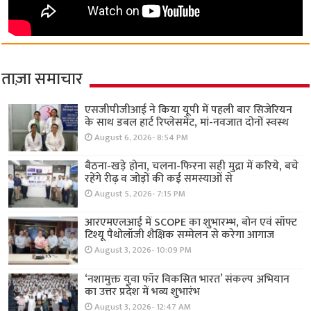
ताज़ा समाचार
एसजीपीजीआई ने किया यूपी में पहली बार सिजेरियन
के साथ डबल हार्ट रिप्लेसमेंट, मां-नवजात दोनों स्वस्थ
August 6, 2026- 8:54 PM
बैठना-खड़े होना, चलना-फिरना सही मुद्रा में करिये, बचे
रहेंगे रीढ़ व जोड़ों की कई समस्याओं से
August 5, 2026- 7:15 PM
आरएमएलआई में SCOPE का शुभारम्भ, बोन एवं सॉफ्ट
टिश्यू पैथोलॉजी शैक्षिक सम्मेलन से करेगा आगाज
August 3, 2026- 10:09 PM
‘नशामुक्त युवा फॉर विकसित भारत’ संकल्प अभियान
का उत्तर प्रदेश में भव्य शुभारंभ
August 3, 2026- 12:47 AM