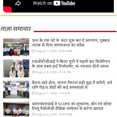
ताज़ा समाचार
जन्म के एक घंटे के अंदर शुरू कर दें स्तनपान, नुक्कड़
नाटक से दिया जागरूकता का संदेश
August 7, 2026- 12:04 AM
एसजीपीजीआई ने किया यूपी में पहली बार सिजेरियन
के साथ डबल हार्ट रिप्लेसमेंट, मां-नवजात दोनों स्वस्थ
August 6, 2026- 8:54 PM
बैठना-खड़े होना, चलना-फिरना सही मुद्रा में करिये, बचे
रहेंगे रीढ़ व जोड़ों की कई समस्याओं से
August 5, 2026- 7:15 PM
आरएमएलआई में SCOPE का शुभारम्भ, बोन एवं सॉफ्ट
टिश्यू पैथोलॉजी शैक्षिक सम्मेलन से करेगा आगाज
August 3, 2026- 10:09 PM