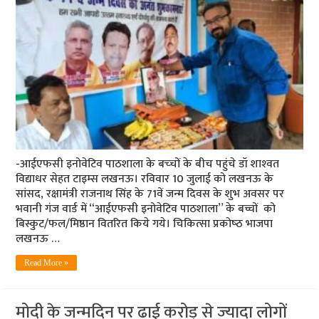
-आईएफसी इनोवेटिव पाठशाला के बच्‍चों के बीच पहुंचे डॉ शाश्‍वत
विद्याधर सेहत टाइम्‍स लखनऊ। रविवार 10 जुलाई को लखनऊ के
सांसद, रक्षामंत्री राजनाथ सिंह के 71वें जन्‍म दिवस के शुभ अवसर पर
भवानी गंज वार्ड में “आईएफसी इनोवेटिव पाठशाला” के बच्चों को
बिस्कुट/फल/मिष्ठान वितरित किये गये। चिकित्‍सा प्रकोष्‍ठ भाजपा
लखनऊ …
Read More »
मोदी के जन्‍मदिन पर ढाई करोड़ से ज्‍यादा लोगों