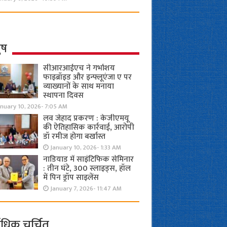
ुष
सीआरआईएच ने गर्भाशय
फाइब्रॉइड और इन्फ्लूएंजा ए पर
व्याख्यानों के साथ मनाया
स्थापना दिवस
anuary 10, 2026- 7:05 AM
लव जेहाद प्रकरण : केजीएमयू
की ऐतिहासिक कार्रवाई, आरोपी
डॉ रमीज होगा बर्खास्त
January 10, 2026- 1:33 AM
नाडियाड में साइंटिफिक सेमिनार
: तीन घंटे, 300 स्लाइड्स, हॉल
में पिन ड्रॉप साइलेंस
January 7, 2026- 11:47 AM
ाधिक चर्चित