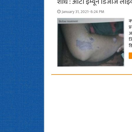
शोध : ऑटो इम्यून डिजीज लाइके
January 31, 2021- 6:24 PM
क
प
अच
ज
ड