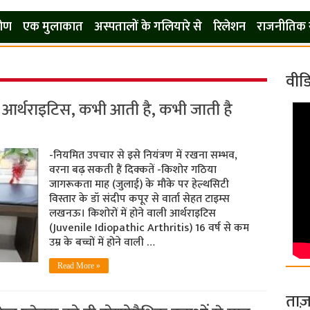
कोण
एक मुलाकात
अस्पतालों के गलियारे से
रिलेशन
राजनीतिक 
वीड
 आर्थराइटिस, कभी आती है, कभी जाती है
-नियमित उपचार से इसे नियं​त्रण में रखना सम्भव,
वरना बढ़ सकती हैं दिक्कतें -किशोर गठिया
जागरूकता माह (जुलाई) के मौके पर हेल्थसिटी
विस्तार के डॉ संदीप कपूर से वार्ता सेहत टाइम्स
लखनऊ। किशोरों में होने वाली आर्थराइटिस
(Juvenile Idiopathic Arthritis) 16 वर्ष से कम
उम्र के बच्चों में होने वाली …
Read More »
ताज़