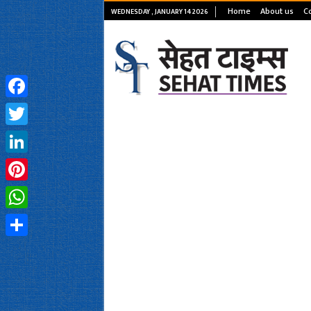
Home
About us
C
WEDNESDAY , JANUARY 14 2026
Facebook
Twitter
LinkedIn
Pinterest
WhatsApp
Share