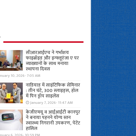
ध
सीआरआईएच ने गर्भाशय
फाइब्रॉइड और इन्फ्लूएंजा ए पर
व्याख्यानों के साथ मनाया
स्थापना दिवस
anuary 10, 2026- 7:05 AM
नाडियाड में साइंटिफिक सेमिनार
: तीन घंटे, 300 स्लाइड्स, हॉल
में पिन ड्रॉप साइलेंस
January 7, 2026- 11:47 AM
केजीएमयू व आईआईटी कानपुर
ने बनाया पहनने योग्य स्तन
स्वास्थ्य निगरानी उपकरण, पेटेंट
हासिल
nuary 6, 2026- 10:59 PM