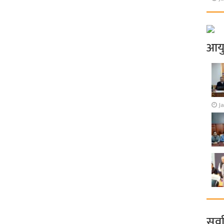
आय
J
सर्व