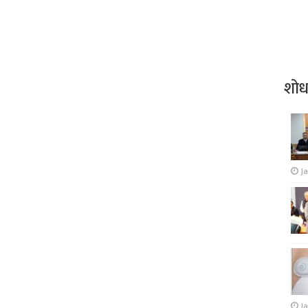
शो
J
Ja