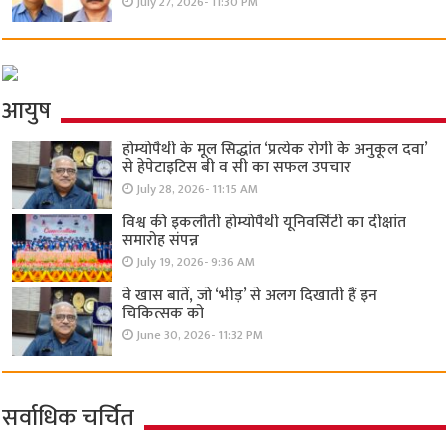
July 27, 2026- 11:30 PM
आयुष
होम्योपैथी के मूल सिद्धांत ‘प्रत्येक रोगी केे अनुकूल दवा’
से हेपेटाइटिस बी व सी का सफल उपचार
July 28, 2026- 11:15 AM
विश्व की इकलौती होम्योपैथी यूनिवर्सिटी का दीक्षांत
समारोह संपन्न
July 19, 2026- 9:36 AM
वे खास बातें, जो ‘भीड़’ से अलग दिखाती हैं इन
चिकित्सक को
June 30, 2026- 11:32 PM
सर्वाधिक चर्चित