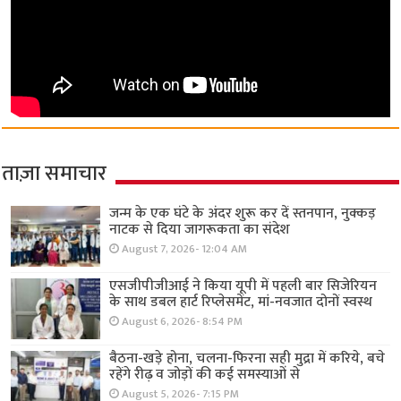
ताज़ा समाचार
जन्म के एक घंटे के अंदर शुरू कर दें स्तनपान, नुक्कड़
नाटक से दिया जागरूकता का संदेश
August 7, 2026- 12:04 AM
एसजीपीजीआई ने किया यूपी में पहली बार सिजेरियन
के साथ डबल हार्ट रिप्लेसमेंट, मां-नवजात दोनों स्वस्थ
August 6, 2026- 8:54 PM
बैठना-खड़े होना, चलना-फिरना सही मुद्रा में करिये, बचे
रहेंगे रीढ़ व जोड़ों की कई समस्याओं से
August 5, 2026- 7:15 PM