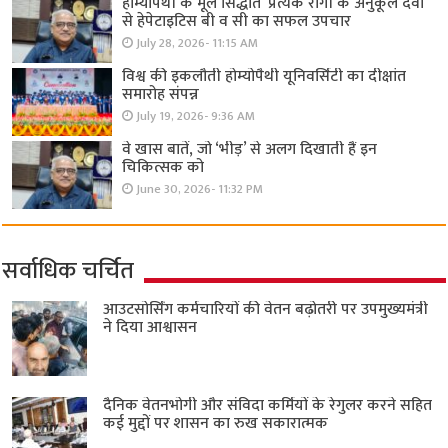
होम्योपैथी के मूल सिद्धांत ‘प्रत्येक रोगी केे अनुकूल दवा’
से हेपेटाइटिस बी व सी का सफल उपचार
July 28, 2026- 11:15 AM
विश्व की इकलौती होम्योपैथी यूनिवर्सिटी का दीक्षांत
समारोह संपन्न
July 19, 2026- 9:36 AM
वे खास बातें, जो ‘भीड़’ से अलग दिखाती हैं इन
चिकित्सक को
June 30, 2026- 11:32 PM
सर्वाधिक चर्चित
आउटसोर्सिंग कर्मचारियों की वेतन बढ़ोतरी पर उपमुख्यमंत्री
ने दिया आश्वासन
दैनिक वेतनभोगी और संविदा कर्मियों के रेगुलर करने सहित
कई मुद्दों पर शासन का रुख सकारात्मक