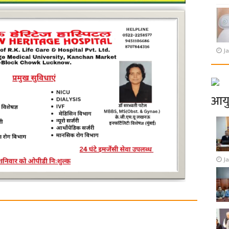
Ja
आय
J