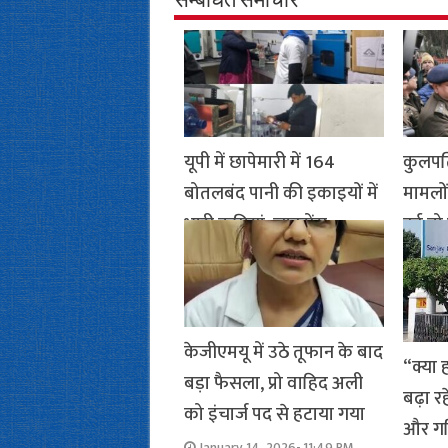
सम्बंधित समाचार
यूपी में छापेमारी में 164
कुलपत
बोतलबंद पानी की इकाइयों में
मामलों 
भारी कमियां, लाइसेंस
हुई त
निलंबित
दिखाये
January 16, 2026- 10:46 PM
Janua
केजीएमयू में उठे तूफान के बाद
“क्या 
बड़ा फैसला, प्रो वाहिद अली
बढ़ा रह
को इंचार्ज पद से हटाया गया
और गरिम