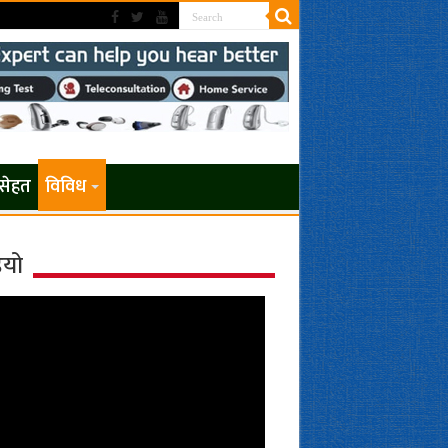
सेहत
विविध
ियो