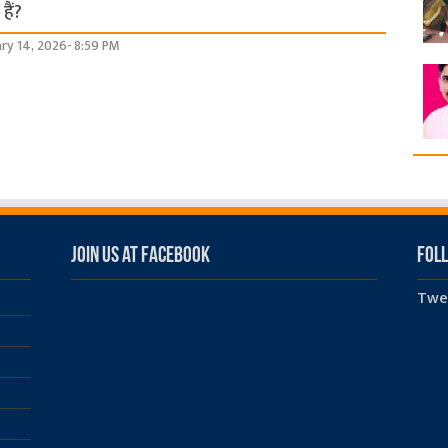
हैं?
ary 14, 2026- 8:59 PM
Join us at Facebook
Foll
Twe