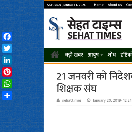
Home
About us
Con
SATURDAY , JANUARY 17 2026
Facebook
बड़ी खबर
आयुष
शोध
दृष्टि
Twitter
LinkedIn
21 जनवरी को निदेशक
Pinterest
शिक्षक संघ
WhatsApp
sehattimes
January 20, 2019- 12:2
Share