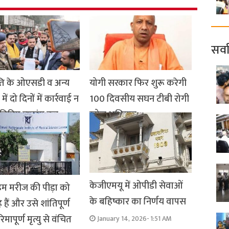
सर्व
ि के ओएसडी व अन्य
योगी सरकार फिर शुरू करेगी
में दो दिनों में कार्रवाई न
100 दिवसीय सघन टीबी रोगी
ो विहिप बजरंग दल
खोज अभियान
गा रुद्र रूप
January 15, 2026- 11:55 PM
ry 16, 2026- 7:56 PM
केजीएमयू में ओपीडी सेवाओं
हम मरीज की पीड़ा को
के बहिष्कार का निर्णय वापस
े हैं और उसे शांतिपूर्ण
ापूर्ण मृत्यु से वंचित
January 14, 2026- 1:51 AM