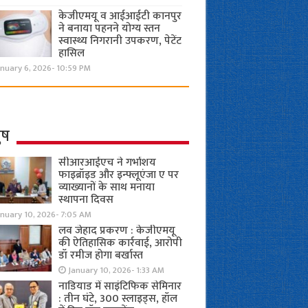
केजीएमयू व आईआईटी कानपुर
ने बनाया पहनने योग्य स्तन
स्वास्थ्य निगरानी उपकरण, पेटेंट
हासिल
nuary 6, 2026- 10:59 PM
ुष
सीआरआईएच ने गर्भाशय
फाइब्रॉइड और इन्फ्लूएंजा ए पर
व्याख्यानों के साथ मनाया
स्थापना दिवस
anuary 10, 2026- 7:05 AM
लव जेहाद प्रकरण : केजीएमयू
की ऐतिहासिक कार्रवाई, आरोपी
डॉ रमीज होगा बर्खास्त
January 10, 2026- 1:33 AM
नाडियाड में साइंटिफिक सेमिनार
: तीन घंटे, 300 स्लाइड्स, हॉल