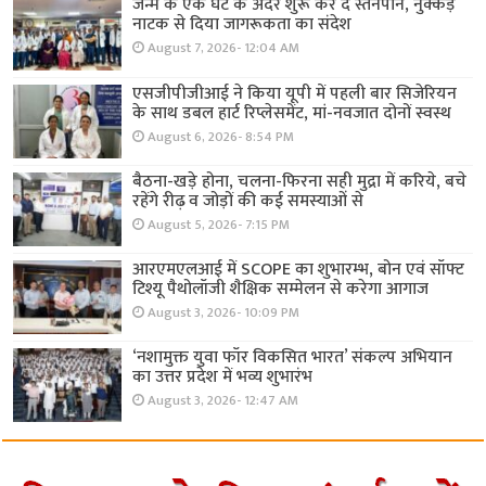
जन्म के एक घंटे के अंदर शुरू कर दें स्तनपान, नुक्कड़
नाटक से दिया जागरूकता का संदेश
August 7, 2026- 12:04 AM
एसजीपीजीआई ने किया यूपी में पहली बार सिजेरियन
के साथ डबल हार्ट रिप्लेसमेंट, मां-नवजात दोनों स्वस्थ
August 6, 2026- 8:54 PM
बैठना-खड़े होना, चलना-फिरना सही मुद्रा में करिये, बचे
रहेंगे रीढ़ व जोड़ों की कई समस्याओं से
August 5, 2026- 7:15 PM
आरएमएलआई में SCOPE का शुभारम्भ, बोन एवं सॉफ्ट
टिश्यू पैथोलॉजी शैक्षिक सम्मेलन से करेगा आगाज
August 3, 2026- 10:09 PM
‘नशामुक्त युवा फॉर विकसित भारत’ संकल्प अभियान
का उत्तर प्रदेश में भव्य शुभारंभ
August 3, 2026- 12:47 AM