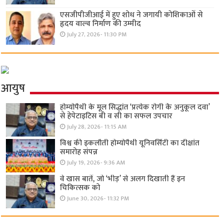
एसजीपीजीआई में हुए शोध ने जगायी कोशिकाओं से
हृदय वाल्व निर्माण की उम्मीद
July 27, 2026- 11:30 PM
आयुष
होम्योपैथी के मूल सिद्धांत ‘प्रत्येक रोगी केे अनुकूल दवा’
से हेपेटाइटिस बी व सी का सफल उपचार
July 28, 2026- 11:15 AM
विश्व की इकलौती होम्योपैथी यूनिवर्सिटी का दीक्षांत
समारोह संपन्न
July 19, 2026- 9:36 AM
वे खास बातें, जो ‘भीड़’ से अलग दिखाती हैं इन
चिकित्सक को
June 30, 2026- 11:32 PM