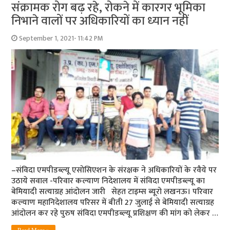
संक्रामक रोग बढ़ रहे, रोकने में कारगर भूमिका
निभाने वालों पर अधिकारियों का ध्‍यान नहीं
September 1, 2021- 11:42 PM
–संविदा एमपीडब्‍ल्‍यू एसोसिएशन के संरक्षक ने अधिकारियों के रवैये पर
उठाये सवाल -परिवार कल्‍याण निदेशालय में संविदा एमपीडब्‍ल्‍यू का
बेमियादी सत्‍याग्रह आंदोलन जारी सेहत टाइम्‍स ब्‍यूरो लखनऊ। परिवार
कल्‍याण महानिदेशालय परिसर में बीती 27 जुलाई से बेमियादी सत्‍याग्रह
आंदोलन कर रहे पुरुष संविदा एमपीडब्‍ल्‍यू प्रशिक्षण की मांग को लेकर …