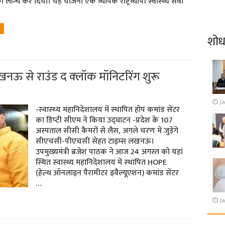
लॉन्च कर दिया। यह योजना एक व्यापक राष्ट्रव्यापी स्वास्थ्य सेवा
शो
खनऊ से राउंड द क्‍लॉक मॉनिटरिंग शुरू
J
-स्‍वास्‍थ्‍य महानिदेशालय में स्‍थापित होप कमांड सेंटर
का डिप्‍टी सीएम ने किया उद्घाटन -प्रदेश के 107
अस्‍पताल सीसी कैमरों से लैस, अगले चरण में जुड़ेंगे
सीएचसी-पीएचसी सेहत टाइम्‍स लखनऊ।
उपमुख्यमंत्री ब्रजेश पाठक ने आज 24 अगस्‍त को यहां
स्थित स्वास्थ्य महानिदेशालय में स्‍थापित HOPE
(हेल्थ ऑनलाइन पैरामीटर इवैल्यूएशन) कमांड सेंटर
…
Ja