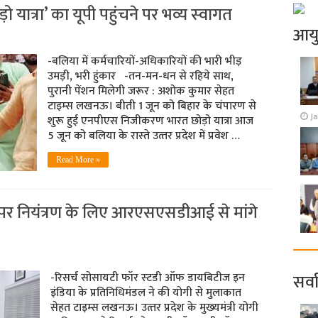
त्रा’ का यूपी पहुंचने पर भव्‍य स्‍वागत
आय
-बलिया में कर्मचारियों-अधिकारियों की भारी भीड़
उमड़ी, भरी हुंकार -तन-मन-धन से रहिये साथ,
पुरानी पेंशन मिलेगी जरूर : अशोक कुमार सेहत
टाइम्‍स लखनऊ। बीती 1 जून को बिहार के चंपारण से
J
शुरू हुई एनपीएस निजीकरण भारत छोड़ो यात्रा आज
5 जून को बलिया के रास्‍ते उत्‍तर प्रदेश में प्रवेश …
Read More »
िटीज पर नियंत्रण के लिए आरएसएसडीआई से मांगे
सर्व
-रिसर्च सोसायटी फॉर स्‍टडी ऑफ डायबिटीज इन
इंडिया के प्रतिनिधिमंडल ने की योगी से मुलाकात
सेहत टाइम्‍स लखनऊ। उत्‍तर प्रदेश के मुख्‍यमंत्री योगी