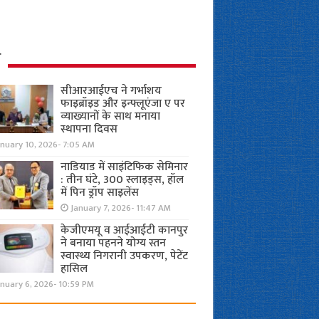
ध
सीआरआईएच ने गर्भाशय
फाइब्रॉइड और इन्फ्लूएंजा ए पर
व्याख्यानों के साथ मनाया
स्थापना दिवस
anuary 10, 2026- 7:05 AM
नाडियाड में साइंटिफिक सेमिनार
: तीन घंटे, 300 स्लाइड्स, हॉल
में पिन ड्रॉप साइलेंस
January 7, 2026- 11:47 AM
केजीएमयू व आईआईटी कानपुर
ने बनाया पहनने योग्य स्तन
स्वास्थ्य निगरानी उपकरण, पेटेंट
हासिल
nuary 6, 2026- 10:59 PM