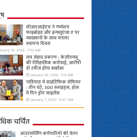
ुष
सीआरआईएच ने गर्भाशय
फाइब्रॉइड और इन्फ्लूएंजा ए पर
व्याख्यानों के साथ मनाया
स्थापना दिवस
anuary 10, 2026- 7:05 AM
लव जेहाद प्रकरण : केजीएमयू
की ऐतिहासिक कार्रवाई, आरोपी
डॉ रमीज होगा बर्खास्त
January 10, 2026- 1:33 AM
नाडियाड में साइंटिफिक सेमिनार
: तीन घंटे, 300 स्लाइड्स, हॉल
में पिन ड्रॉप साइलेंस
January 7, 2026- 11:47 AM
ाधिक चर्चित
आउटसोर्सिंग कर्मचारियों की वेतन