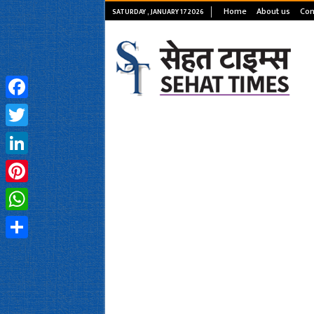
Home
About us
Con
SATURDAY , JANUARY 17 2026
Facebook
Twitter
LinkedIn
Pinterest
WhatsApp
Share