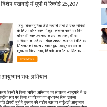
िशेष पखवाड़े में यूपी में रिकॉर्ड 25,207
-डेंगू, चिकनगुनिया जैसे संचारी रोगों से ग्रस्‍त रोगियों
के लिए पर्याप्‍त रक्‍त मौजूद -जरूरत पड़ने पर बिना
डोनर भी रक्‍त उपलब्‍ध कराया जा सके, भी था
अभियान का उद्देश्‍य सेहत टाइम्‍स लखनऊ। बीते 13
सितम्बर को भारत सरकार द्वारा आयुष्मान भव का
शुभारम्भ किया गया, जिसके अन्तर्गत 17 सितम्बर …
Read More »
ोगा आयुष्‍मान भव: अभियान
ग हिस्सों में किया जायेगा अभियान का संचालन -राष्‍ट्रपति ने 13
ष्‍ट्रीय स्‍तर पर किया था योजना का शुभारम्‍भ सेहत टाइम्‍स
ति द्रौपदी मुर्मू ने बुधवार को राष्ट्रीय स्तर पर वर्चुअली आयुष्मान