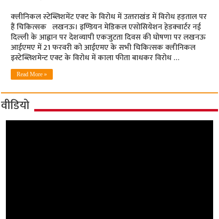
क्‍लीनिकल स्‍टेब्लिशमेंट एक्‍ट के विरोध में उत्‍तराखंड में विरोध हड़ताल पर
हैं चिकित्‍सक लखनऊ। इण्डियन मेडिकल एसोसियेशन हेडक्‍वार्टर नई
दिल्ली के आह्वान पर देशव्यापी एकजुटता दिवस की घोषणा पर लखनऊ
आईएमए में 21 फरवरी को आईएमए के सभी चिकित्सक क्लीनिकल
इस्टेब्लिशमेन्ट एक्ट के विरोध में काला फीता बाधकर विरोध …
Read More »
वीडियो