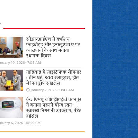
ध
सीआरआईएच ने गर्भाशय
फाइब्रॉइड और इन्फ्लूएंजा ए पर
व्याख्यानों के साथ मनाया
स्थापना दिवस
anuary 10, 2026- 7:05 AM
नाडियाड में साइंटिफिक सेमिनार
: तीन घंटे, 300 स्लाइड्स, हॉल
में पिन ड्रॉप साइलेंस
January 7, 2026- 11:47 AM
केजीएमयू व आईआईटी कानपुर
ने बनाया पहनने योग्य स्तन
स्वास्थ्य निगरानी उपकरण, पेटेंट
हासिल
nuary 6, 2026- 10:59 PM