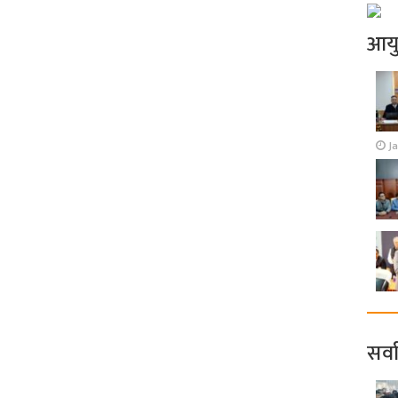
आय
J
सर्व