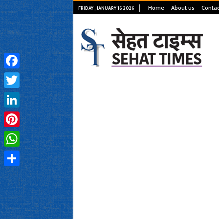
Home
About us
Contac
FRIDAY , JANUARY 16 2026
Facebook
Twitter
LinkedIn
Pinterest
WhatsApp
Share