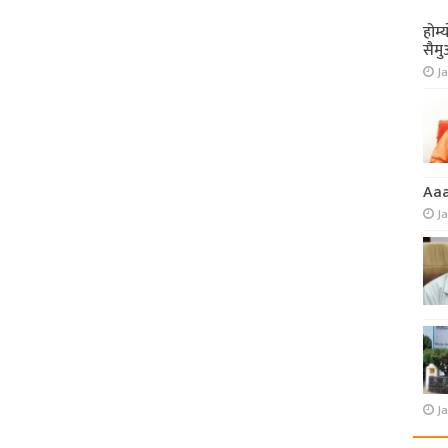
होम्
सैमु
Ja
Aa
J
Ja