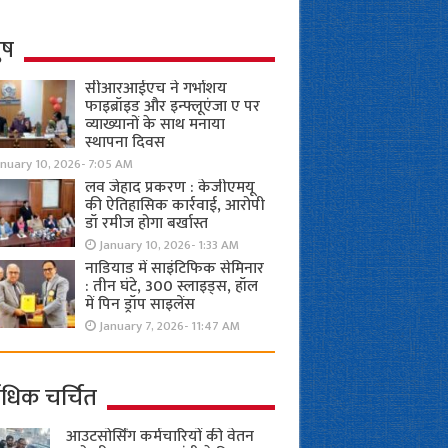
ुष
सीआरआईएच ने गर्भाशय
फाइब्रॉइड और इन्फ्लूएंजा ए पर
व्याख्यानों के साथ मनाया
स्थापना दिवस
anuary 10, 2026- 7:05 AM
लव जेहाद प्रकरण : केजीएमयू
की ऐतिहासिक कार्रवाई, आरोपी
डॉ रमीज होगा बर्खास्त
January 10, 2026- 1:33 AM
नाडियाड में साइंटिफिक सेमिनार
: तीन घंटे, 300 स्लाइड्स, हॉल
में पिन ड्रॉप साइलेंस
January 7, 2026- 11:47 AM
ाधिक चर्चित
आउटसोर्सिंग कर्मचारियों की वेतन