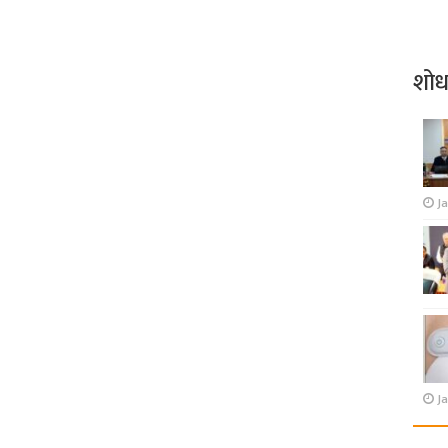
शो
J
Ja