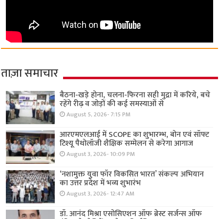
ताज़ा समाचार
बैठना-खड़े होना, चलना-फिरना सही मुद्रा में करिये, बचे
रहेंगे रीढ़ व जोड़ों की कई समस्याओं से
August 5, 2026- 7:15 PM
आरएमएलआई में SCOPE का शुभारम्भ, बोन एवं सॉफ्ट
टिश्यू पैथोलॉजी शैक्षिक सम्मेलन से करेगा आगाज
August 3, 2026- 10:09 PM
‘नशामुक्त युवा फॉर विकसित भारत’ संकल्प अभियान
का उत्तर प्रदेश में भव्य शुभारंभ
August 3, 2026- 12:47 AM
डॉ. आनंद मिश्रा एसोसिएशन ऑफ ब्रेस्ट सर्जन्स ऑफ