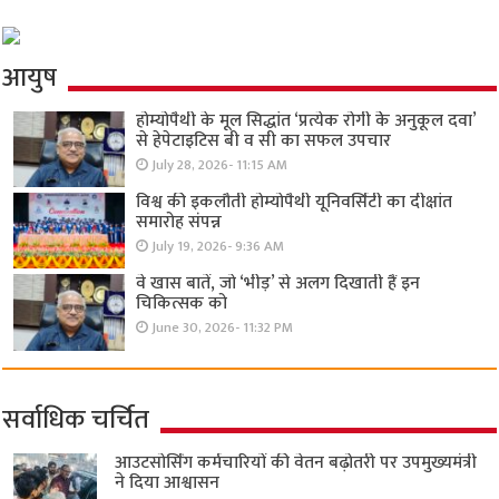
आयुष
होम्योपैथी के मूल सिद्धांत ‘प्रत्येक रोगी केे अनुकूल दवा’
से हेपेटाइटिस बी व सी का सफल उपचार
July 28, 2026- 11:15 AM
विश्व की इकलौती होम्योपैथी यूनिवर्सिटी का दीक्षांत
समारोह संपन्न
July 19, 2026- 9:36 AM
वे खास बातें, जो ‘भीड़’ से अलग दिखाती हैं इन
चिकित्सक को
June 30, 2026- 11:32 PM
सर्वाधिक चर्चित
आउटसोर्सिंग कर्मचारियों की वेतन बढ़ोतरी पर उपमुख्यमंत्री
ने दिया आश्वासन