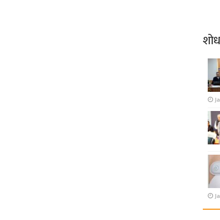
शो
J
Ja