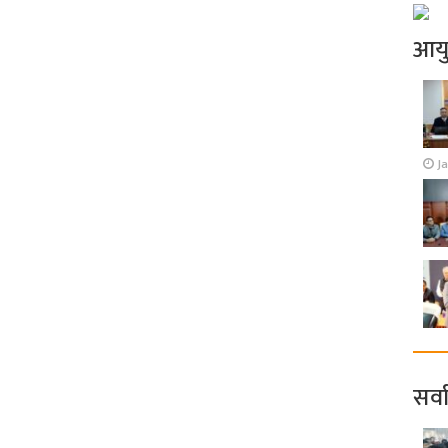
आय
J
सर्व