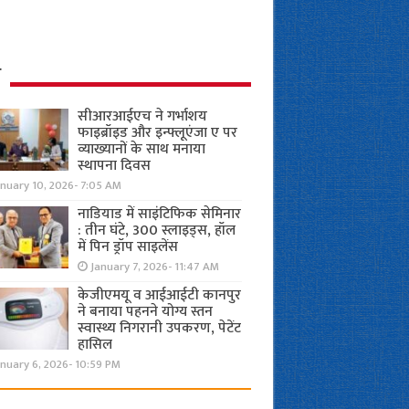
ध
सीआरआईएच ने गर्भाशय
फाइब्रॉइड और इन्फ्लूएंजा ए पर
व्याख्यानों के साथ मनाया
स्थापना दिवस
anuary 10, 2026- 7:05 AM
नाडियाड में साइंटिफिक सेमिनार
: तीन घंटे, 300 स्लाइड्स, हॉल
में पिन ड्रॉप साइलेंस
January 7, 2026- 11:47 AM
केजीएमयू व आईआईटी कानपुर
ने बनाया पहनने योग्य स्तन
स्वास्थ्य निगरानी उपकरण, पेटेंट
हासिल
nuary 6, 2026- 10:59 PM