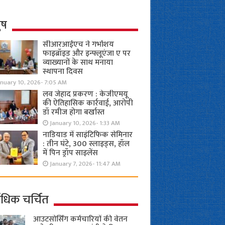
ुष
सीआरआईएच ने गर्भाशय
फाइब्रॉइड और इन्फ्लूएंजा ए पर
व्याख्यानों के साथ मनाया
स्थापना दिवस
anuary 10, 2026- 7:05 AM
लव जेहाद प्रकरण : केजीएमयू
की ऐतिहासिक कार्रवाई, आरोपी
डॉ रमीज होगा बर्खास्त
January 10, 2026- 1:33 AM
नाडियाड में साइंटिफिक सेमिनार
: तीन घंटे, 300 स्लाइड्स, हॉल
में पिन ड्रॉप साइलेंस
January 7, 2026- 11:47 AM
ाधिक चर्चित
आउटसोर्सिंग कर्मचारियों की वेतन