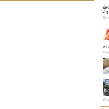
होम्
सैमु
Ja
Aa
J
Ja