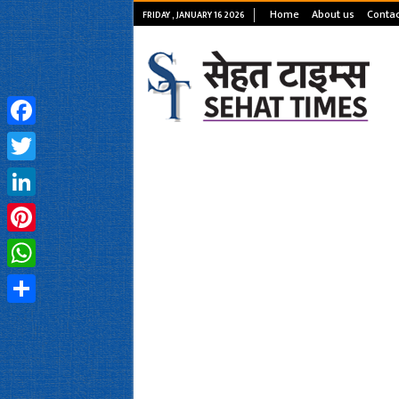
Home
About us
Contac
FRIDAY , JANUARY 16 2026
Facebook
Twitter
LinkedIn
Pinterest
WhatsApp
Share