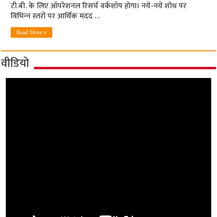
टी.बी. के लिए ऑपरेशनल रिसर्च वर्कशॉप होगा। नये-नये शोध पर
विभिन्‍न स्‍तरों पर आर्थिक मदद …
Read More »
वीडियो