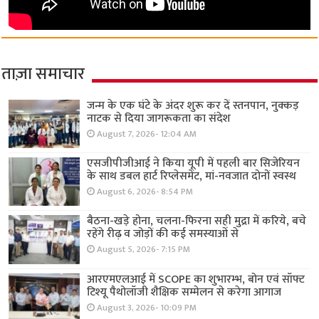
ताज़ा समाचार
जन्म के एक घंटे के अंदर शुरू कर दें स्तनपान, नुक्कड़
नाटक से दिया जागरूकता का संदेश
August 7, 2026- 12:04 AM
एसजीपीजीआई ने किया यूपी में पहली बार सिजेरियन
के साथ डबल हार्ट रिप्लेसमेंट, मां-नवजात दोनों स्वस्थ
August 6, 2026- 8:54 PM
बैठना-खड़े होना, चलना-फिरना सही मुद्रा में करिये, बचे
रहेंगे रीढ़ व जोड़ों की कई समस्याओं से
August 5, 2026- 7:15 PM
आरएमएलआई में SCOPE का शुभारम्भ, बोन एवं सॉफ्ट
टिश्यू पैथोलॉजी शैक्षिक सम्मेलन से करेगा आगाज
August 3, 2026- 10:09 PM